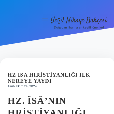
Yeşil Hikaye Bahçesi
menüyü
aç
Doğadan ilham alan keyifli öneriler!
Anasayfa
Gizlilik Politikası
Yasal Uyarı
Hakkımızda
HZ ISA HIRISTIYANLIĞI ILK
NEREYE YAYDI
Tarih: Ekim 24, 2024
HZ. ÎSÂ’NIN
HRISTIYANLIĞI