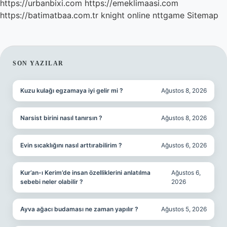
https://urbanbixi.com
https://emeklimaasi.com
https://batimatbaa.com.tr
knight online
nttgame
Sitemap
SIDEBAR
SON YAZILAR
Kuzu kulağı egzamaya iyi gelir mi ?
Ağustos 8, 2026
Narsist birini nasıl tanırsın ?
Ağustos 8, 2026
Evin sıcaklığını nasıl arttırabilirim ?
Ağustos 6, 2026
Kur’an-ı Kerim’de insan özelliklerini anlatılma
Ağustos 6,
sebebi neler olabilir ?
2026
Ayva ağacı budaması ne zaman yapılır ?
Ağustos 5, 2026