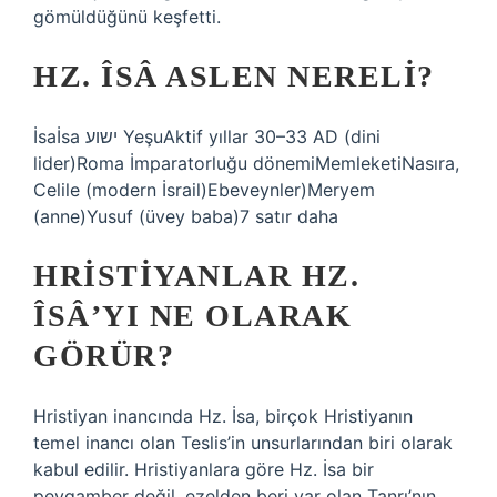
gömüldüğünü keşfetti.
HZ. ÎSÂ ASLEN NERELI?
İsaİsa ישוע YeşuAktif yıllar 30–33 AD (dini
lider)Roma İmparatorluğu dönemiMemleketiNasıra,
Celile (modern İsrail)Ebeveynler)Meryem
(anne)Yusuf (üvey baba)7 satır daha
HRISTIYANLAR HZ.
ÎSÂ’YI NE OLARAK
GÖRÜR?
Hristiyan inancında Hz. İsa, birçok Hristiyanın
temel inancı olan Teslis’in unsurlarından biri olarak
kabul edilir. Hristiyanlara göre Hz. İsa bir
peygamber değil, ezelden beri var olan Tanrı’nın