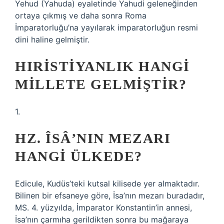
Yehud (Yahuda) eyaletinde Yahudi geleneğinden
ortaya çıkmış ve daha sonra Roma
İmparatorluğu’na yayılarak imparatorluğun resmi
dini haline gelmiştir.
HIRISTIYANLIK HANGI
MILLETE GELMIŞTIR?
1.
HZ. ÎSÂ’NIN MEZARI
HANGI ÜLKEDE?
Edicule, Kudüs’teki kutsal kilisede yer almaktadır.
Bilinen bir efsaneye göre, İsa’nın mezarı buradadır,
MS. 4. yüzyılda, İmparator Konstantin’in annesi,
İsa’nın çarmıha gerildikten sonra bu mağaraya