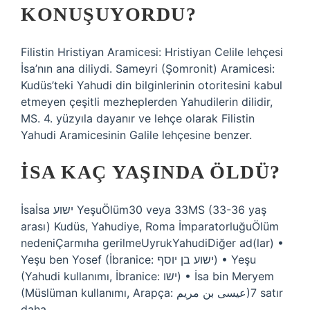
KONUŞUYORDU?
Filistin Hristiyan Aramicesi: Hristiyan Celile lehçesi
İsa’nın ana diliydi. Sameyri (Şomronit) Aramicesi:
Kudüs’teki Yahudi din bilginlerinin otoritesini kabul
etmeyen çeşitli mezheplerden Yahudilerin dilidir,
MS. 4. yüzyıla dayanır ve lehçe olarak Filistin
Yahudi Aramicesinin Galile lehçesine benzer.
İSA KAÇ YAŞINDA ÖLDÜ?
İsaİsa ישוע YeşuÖlüm30 veya 33MS (33-36 yaş
arası) Kudüs, Yahudiye, Roma İmparatorluğuÖlüm
nedeniÇarmıha gerilmeUyrukYahudiDiğer ad(lar) •
Yeşu ben Yosef (İbranice: ישוע בן יוסף) • Yeşu
(Yahudi kullanımı, İbranice: ישו) • İsa bin Meryem
(Müslüman kullanımı, Arapça: عيسى بن مريم)7 satır
daha