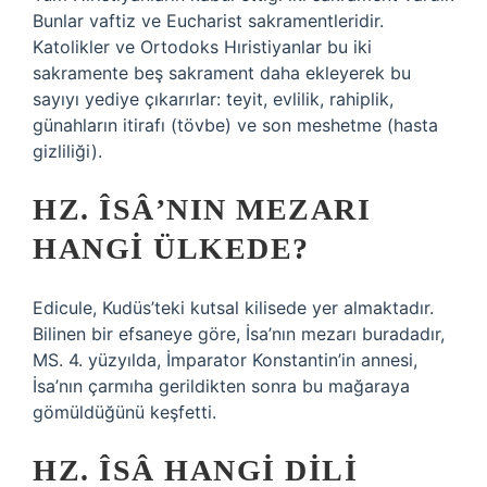
Bunlar vaftiz ve Eucharist sakramentleridir.
Katolikler ve Ortodoks Hıristiyanlar bu iki
sakramente beş sakrament daha ekleyerek bu
sayıyı yediye çıkarırlar: teyit, evlilik, rahiplik,
günahların itirafı (tövbe) ve son meshetme (hasta
gizliliği).
HZ. ÎSÂ’NIN MEZARI
HANGI ÜLKEDE?
Edicule, Kudüs’teki kutsal kilisede yer almaktadır.
Bilinen bir efsaneye göre, İsa’nın mezarı buradadır,
MS. 4. yüzyılda, İmparator Konstantin’in annesi,
İsa’nın çarmıha gerildikten sonra bu mağaraya
gömüldüğünü keşfetti.
HZ. ÎSÂ HANGI DILI