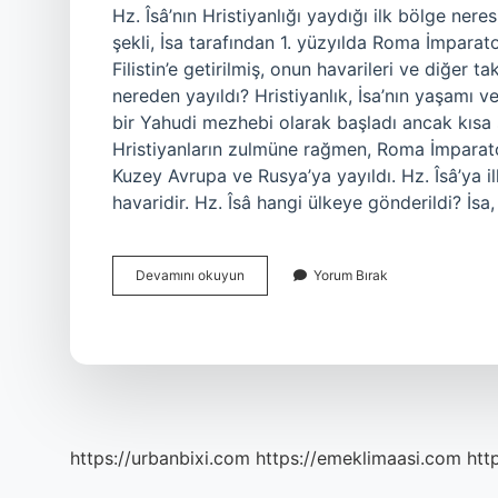
Hz. Îsâ’nın Hristiyanlığı yaydığı ilk bölge nere
şekli, İsa tarafından 1. yüzyılda Roma İmpara
Filistin’e getirilmiş, onun havarileri ve diğer ta
nereden yayıldı? Hristiyanlık, İsa’nın yaşamı ve 
bir Yahudi mezhebi olarak başladı ancak kısa
Hristiyanların zulmüne rağmen, Roma İmparato
Kuzey Avrupa ve Rusya’ya yayıldı. Hz. Îsâ’ya i
havaridir. Hz. Îsâ hangi ülkeye gönderildi? İsa,
Hz
Devamını okuyun
Yorum Bırak
Isa
Hıristiyanlığı
Ilk
Nereye
Yaydı
https://urbanbixi.com
https://emeklimaasi.com
htt