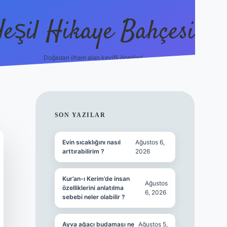
Yeşil Hikaye Bahçesi
Doğadan ilham alan keyifli öneriler!
https://betci.co/
en güvenil
SIDEBAR
SON YAZILAR
Evin sıcaklığını nasıl
Ağustos 6,
arttırabilirim ?
2026
Kur’an-ı Kerim’de insan
Ağustos
özelliklerini anlatılma
6, 2026
sebebi neler olabilir ?
Ayva ağacı budaması ne
Ağustos 5,