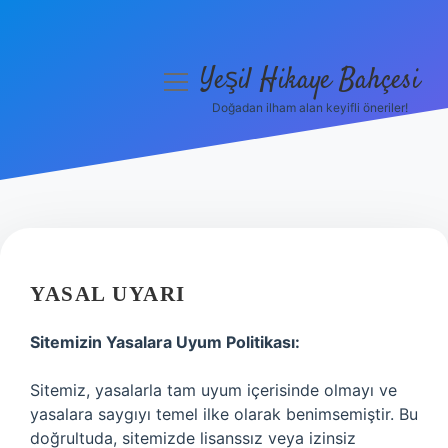
Yeşil Hikaye Bahçesi
menüyü
aç
Doğadan ilham alan keyifli öneriler!
Anasayfa
Gizlilik Politikası
Yasal Uyarı
Hakkımızda
YASAL UYARI
Sitemizin Yasalara Uyum Politikası:
Sitemiz, yasalarla tam uyum içerisinde olmayı ve
yasalara saygıyı temel ilke olarak benimsemiştir. Bu
doğrultuda, sitemizde lisanssız veya izinsiz