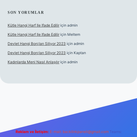
SON YORUMLAR
Kütle Hangi Harf Ile Ifade Edilir
için
admin
Kütle Hangi Harf Ile Ifade Edilir
için
Meltem
Devlet Hangi Borçları Siliyor 2023
için
admin
Devlet Hangi Borçları Siliyor 2023
için
Kaptan
Kadınlarda Meni Nasıl Anlaşılır
için
admin
i
ilbet.casino
ilbet.online
Betexper giriş adresi güncellendi
bet
Reklam ve İletişim:
E-mail:
backlinkpaneli@gmail.com
Teams: