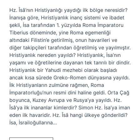
Hz. Îsâ’nın Hristiyanlığı yaydığı ilk bölge neresidir?
İnanışa göre, Hıristiyanlık inanç sistemi ve ibadet
şekli, İsa tarafından 1. yüzyılda Roma İmparatoru
Tiberius döneminde, yine Roma egemenliği
altındaki Filistin’e getirilmiş, onun havarileri ve
diğer takipçileri tarafından öğretilmiş ve yayılmıştır.
Hristiyanlık nereden yayıldı? Hristiyanlık, İsa’nın
yaşamı ve öğretilerine dayanan tek tanrılı bir dindir.
Hristiyanlık bir Yahudi mezhebi olarak başladı
ancak kısa sürede Greko-Romen dünyasına yayıldı.
İlk Hristiyanların zulmüne rağmen, Roma
İmparatorluğu’nun resmi dini haline geldi. Orta Çağ
boyunca, Kuzey Avrupa ve Rusya’ya yayıldı. Hz.
Îsâ’ya ilk inananlar kimlerdir? Simon Hz. İsa’ya iman
eden ilk havaridir. Hz. Îsâ hangi ülkeye gönderildi?
İsa, İsrailoğullarına…