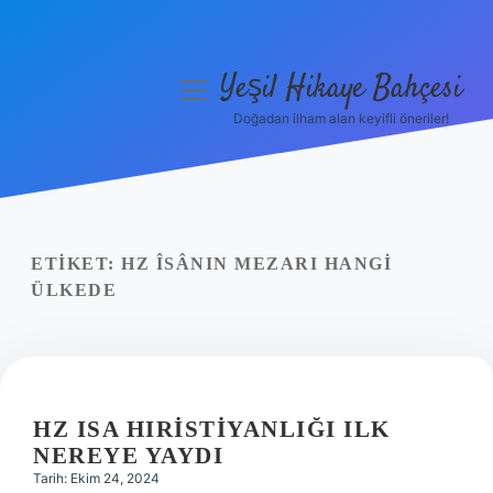
Yeşil Hikaye Bahçesi
menüyü
aç
Doğadan ilham alan keyifli öneriler!
Anasayfa
Gizlilik Politikası
Yasal Uyarı
ETIKET:
HZ ÎSÂNIN MEZARI HANGI
ÜLKEDE
Hakkımızda
HZ ISA HIRISTIYANLIĞI ILK
NEREYE YAYDI
Tarih: Ekim 24, 2024