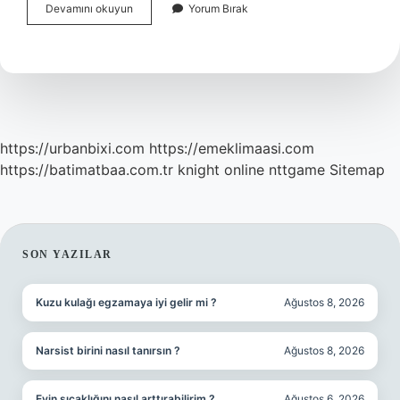
Hz
Devamını okuyun
Yorum Bırak
Isa
Hıristiyanlığı
Ilk
Nereye
Yaydı
https://urbanbixi.com
https://emeklimaasi.com
https://batimatbaa.com.tr
knight online
nttgame
Sitemap
SIDEBAR
SON YAZILAR
Kuzu kulağı egzamaya iyi gelir mi ?
Ağustos 8, 2026
Narsist birini nasıl tanırsın ?
Ağustos 8, 2026
Evin sıcaklığını nasıl arttırabilirim ?
Ağustos 6, 2026