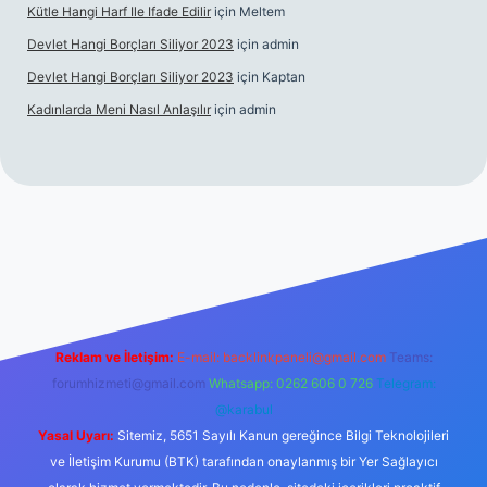
Kütle Hangi Harf Ile Ifade Edilir
için
Meltem
Devlet Hangi Borçları Siliyor 2023
için
admin
Devlet Hangi Borçları Siliyor 2023
için
Kaptan
Kadınlarda Meni Nasıl Anlaşılır
için
admin
/
en güvenilir bahis siteleri
ilbet.casino
ilbet.online
Betexper gir
Reklam ve İletişim:
E-mail:
backlinkpaneli@gmail.com
Teams:
forumhizmeti@gmail.com
Whatsapp: 0262 606 0 726
Telegram:
@karabul
Yasal Uyarı:
Sitemiz, 5651 Sayılı Kanun gereğince Bilgi Teknolojileri
ve İletişim Kurumu (BTK) tarafından onaylanmış bir Yer Sağlayıcı