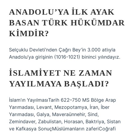
ANADOLU’YA ILK AYAK
BASAN TÜRK HÜKÜMDAR
KIMDIR?
Selçuklu Devleti’nden Çağrı Bey’in 3.000 atlıyla
Anadolu’ya girişinin (1016-1021) bininci yılındayız.
İSLAMIYET NE ZAMAN
YAYILMAYA BAŞLADI?
İslam’ın YayılmasıTarih 622–750 MS Bölge Arap
Yarımadası, Levant, Mezopotamya, İran, İber
Yarımadası, Galya, Maveraünnehir, Sind,
Zemindaver, Zabulistan, Horasan, Baktriya, Sistan
ve Kafkasya SonuçMüslümanların zaferiCoğrafi