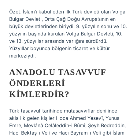
Özet. İslam’ı kabul eden ilk Türk devleti olan Volga
Bulgar Devleti, Orta Çağ Doğu Avrupa’sının en
büyük devletlerinden biriydi. 9. yüzyılın sonu ve 10.
yüzyılın başında kurulan Volga Bulgar Devleti, 10.
ve 13. yüzyıllar arasında varlığını sürdürdü.
Yüzyıllar boyunca bölgenin ticaret ve kültür
merkeziydi.
ANADOLU TASAVVUF
ÖNDERLERI
KIMLERDIR?
Türk tasavvuf tarihinde mutasavvıflar denilince
akla ilk gelen kişiler Hoca Ahmed Yesevî, Yunus
Emre, Mevlânâ Celâleddîn-i Rûmî, Şeyh Bedreddin,
Hacı Bektaş-ı Veli ve Hacı Bayram-ı Veli gibi İslam