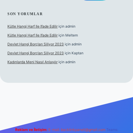
SON YORUMLAR
Kütle Hangi Harf Ile Ifade Edilir
için
admin
Kütle Hangi Harf Ile Ifade Edilir
için
Meltem
Devlet Hangi Borçları Siliyor 2023
için
admin
Devlet Hangi Borçları Siliyor 2023
için
Kaptan
Kadınlarda Meni Nasıl Anlaşılır
için
admin
eleri
ilbet.casino
ilbet.online
Betexper giriş adresi güncellendi
Reklam ve İletişim:
E-mail:
backlinkpaneli@gmail.com
Teams: