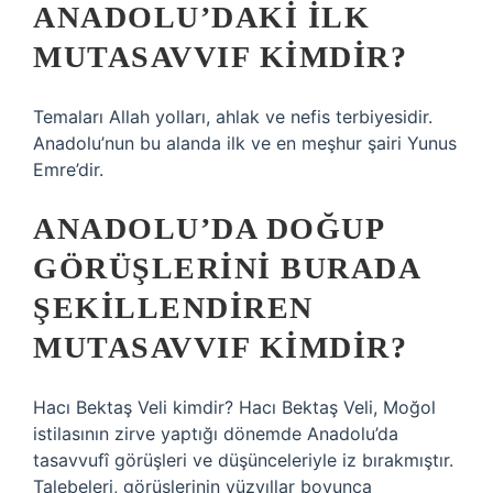
ANADOLU’DAKI ILK
MUTASAVVIF KIMDIR?
Temaları Allah yolları, ahlak ve nefis terbiyesidir.
Anadolu’nun bu alanda ilk ve en meşhur şairi Yunus
Emre’dir.
ANADOLU’DA DOĞUP
GÖRÜŞLERINI BURADA
ŞEKILLENDIREN
MUTASAVVIF KIMDIR?
Hacı Bektaş Veli kimdir? Hacı Bektaş Veli, Moğol
istilasının zirve yaptığı dönemde Anadolu’da
tasavvufî görüşleri ve düşünceleriyle iz bırakmıştır.
Talebeleri, görüşlerinin yüzyıllar boyunca