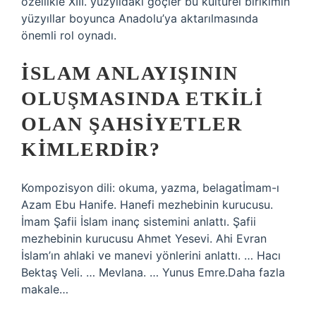
özellikle XIII. yüzyıldaki göçler bu kültürel birikimin
yüzyıllar boyunca Anadolu’ya aktarılmasında
önemli rol oynadı.
İSLAM ANLAYIŞININ
OLUŞMASINDA ETKILI
OLAN ŞAHSIYETLER
KIMLERDIR?
Kompozisyon dili: okuma, yazma, belagatİmam-ı
Azam Ebu Hanife. Hanefi mezhebinin kurucusu.
İmam Şafii İslam inanç sistemini anlattı. Şafii
mezhebinin kurucusu Ahmet Yesevi. Ahi Evran
İslam’ın ahlaki ve manevi yönlerini anlattı. … Hacı
Bektaş Veli. … Mevlana. … Yunus Emre.Daha fazla
makale…