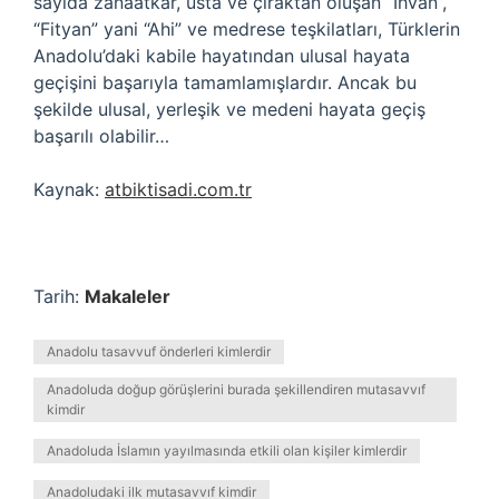
sayıda zanaatkar, usta ve çıraktan oluşan “İhvan”,
“Fityan” yani “Ahi” ve medrese teşkilatları, Türklerin
Anadolu’daki kabile hayatından ulusal hayata
geçişini başarıyla tamamlamışlardır. Ancak bu
şekilde ulusal, yerleşik ve medeni hayata geçiş
başarılı olabilir…
Kaynak:
atbiktisadi.com.tr
Tarih:
Makaleler
Anadolu tasavvuf önderleri kimlerdir
Anadoluda doğup görüşlerini burada şekillendiren mutasavvıf
kimdir
Anadoluda İslamın yayılmasında etkili olan kişiler kimlerdir
Anadoludaki ilk mutasavvıf kimdir