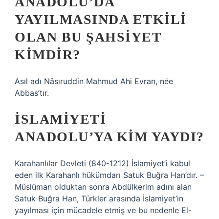
ANADOLU’DA
YAYILMASINDA ETKILI
OLAN BU ŞAHSIYET
KIMDIR?
Asıl adı Nâsıruddin Mahmud Ahi Evran, née
Abbas’tır.
İSLAMIYETI
ANADOLU’YA KIM YAYDI?
Karahanlılar Devleti (840-1212) İslamiyet’i kabul
eden ilk Karahanlı hükümdarı Satuk Buğra Han’dır. –
Müslüman olduktan sonra Abdülkerim adını alan
Satuk Buğra Han, Türkler arasında İslamiyet’in
yayılması için mücadele etmiş ve bu nedenle El-