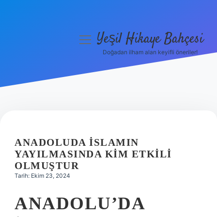
Yeşil Hikaye Bahçesi
menüyü
aç
Doğadan ilham alan keyifli öneriler!
Anasayfa
Gizlilik Politikası
Yasal Uyarı
Hakkımızda
ANADOLUDA İSLAMIN
YAYILMASINDA KIM ETKILI
OLMUŞTUR
Tarih: Ekim 23, 2024
ANADOLU’DA