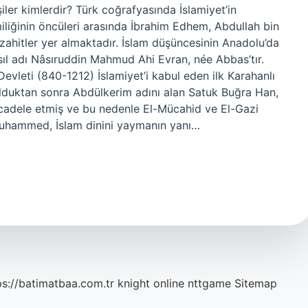
şiler kimlerdir? Türk coğrafyasında İslamiyet’in
iğinin öncüleri arasında İbrahim Edhem, Abdullah bin
 zahitler yer almaktadır. İslam düşüncesinin Anadolu’da
sıl adı Nâsıruddin Mahmud Ahi Evran, née Abbas’tır.
Devleti (840-1212) İslamiyet’i kabul eden ilk Karahanlı
lduktan sonra Abdülkerim adını alan Satuk Buğra Han,
mücadele etmiş ve bu nedenle El-Mücahid ve El-Gazi
. Muhammed, İslam dinini yaymanın yanı…
ps://batimatbaa.com.tr
knight online
nttgame
Sitemap