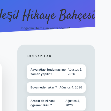
Yeşil Hikaye Bahçesi
Doğadan ilham alan keyifli öneriler!
https://betci.co/
en güvenil
SIDEBAR
SON YAZILAR
Ayva ağacı budaması ne
Ağustos 5,
zaman yapılır ?
2026
Boya neden akar ?
Ağustos 4, 2026
Aracın tipini nasıl
Ağustos 4,
öğrenebilirim ?
2026