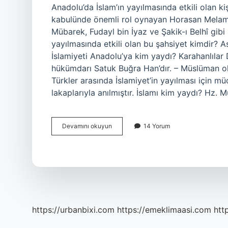
Anadolu’da İslam’ın yayılmasında etkili olan ki
kabulünde önemli rol oynayan Horasan Melamil
Mübarek, Fudayl bin İyaz ve Şakik-ı Belhî gibi
yayılmasında etkili olan bu şahsiyet kimdir? A
İslamiyeti Anadolu’ya kim yaydı? Karahanlılar 
hükümdarı Satuk Buğra Han’dır. – Müslüman o
Türkler arasında İslamiyet’in yayılması için 
lakaplarıyla anılmıştır. İslamı kim yaydı? Hz
Anadoluda
Devamını okuyun
14 Yorum
İSlamın
Yayılmasında
Kim
Etkili
Olmuştur
https://urbanbixi.com
https://emeklimaasi.com
htt