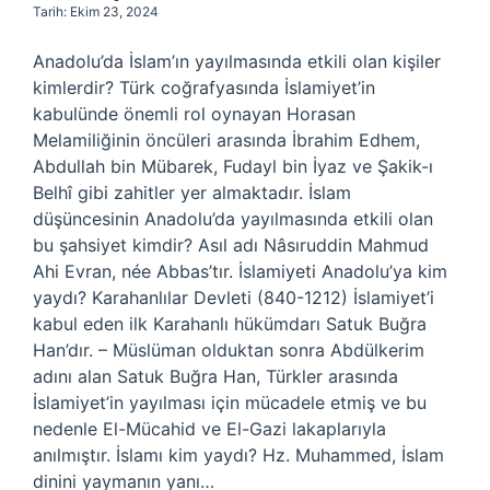
Tarih: Ekim 23, 2024
Anadolu’da İslam’ın yayılmasında etkili olan kişiler
kimlerdir? Türk coğrafyasında İslamiyet’in
kabulünde önemli rol oynayan Horasan
Melamiliğinin öncüleri arasında İbrahim Edhem,
Abdullah bin Mübarek, Fudayl bin İyaz ve Şakik-ı
Belhî gibi zahitler yer almaktadır. İslam
düşüncesinin Anadolu’da yayılmasında etkili olan
bu şahsiyet kimdir? Asıl adı Nâsıruddin Mahmud
Ahi Evran, née Abbas’tır. İslamiyeti Anadolu’ya kim
yaydı? Karahanlılar Devleti (840-1212) İslamiyet’i
kabul eden ilk Karahanlı hükümdarı Satuk Buğra
Han’dır. – Müslüman olduktan sonra Abdülkerim
adını alan Satuk Buğra Han, Türkler arasında
İslamiyet’in yayılması için mücadele etmiş ve bu
nedenle El-Mücahid ve El-Gazi lakaplarıyla
anılmıştır. İslamı kim yaydı? Hz. Muhammed, İslam
dinini yaymanın yanı…