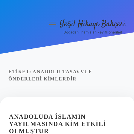
Yeşil Hikaye Bahçesi
menüyü
aç
Doğadan ilham alan keyifli öneriler!
Anasayfa
Gizlilik Politikası
Yasal Uyarı
ETIKET:
ANADOLU TASAVVUF
ÖNDERLERI KIMLERDIR
Hakkımızda
ANADOLUDA İSLAMIN
YAYILMASINDA KIM ETKILI
OLMUŞTUR