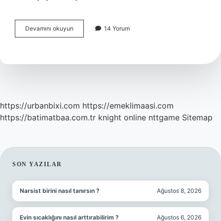
Anadoluda
Devamını okuyun
14 Yorum
İSlamın
Yayılmasında
Kim
Etkili
Olmuştur
https://urbanbixi.com
https://emeklimaasi.com
https://batimatbaa.com.tr
knight online
nttgame
Sitemap
SIDEBAR
SON YAZILAR
Narsist birini nasıl tanırsın ?
Ağustos 8, 2026
Evin sıcaklığını nasıl arttırabilirim ?
Ağustos 6, 2026