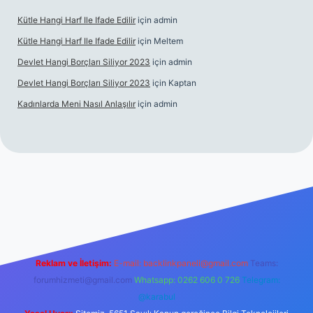
Kütle Hangi Harf Ile Ifade Edilir
için
admin
Kütle Hangi Harf Ile Ifade Edilir
için
Meltem
Devlet Hangi Borçları Siliyor 2023
için
admin
Devlet Hangi Borçları Siliyor 2023
için
Kaptan
Kadınlarda Meni Nasıl Anlaşılır
için
admin
/
en güvenilir bahis siteleri
ilbet.casino
ilbet.online
Betexper gir
Reklam ve İletişim:
E-mail:
backlinkpaneli@gmail.com
Teams:
forumhizmeti@gmail.com
Whatsapp: 0262 606 0 726
Telegram:
@karabul