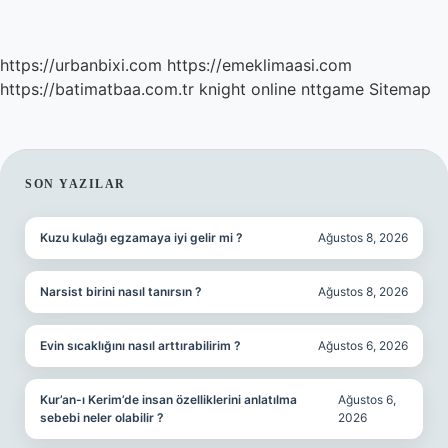
https://urbanbixi.com
https://emeklimaasi.com
https://batimatbaa.com.tr
knight online
nttgame
Sitemap
SIDEBAR
SON YAZILAR
Kuzu kulağı egzamaya iyi gelir mi ?
Ağustos 8, 2026
Narsist birini nasıl tanırsın ?
Ağustos 8, 2026
Evin sıcaklığını nasıl arttırabilirim ?
Ağustos 6, 2026
Kur’an-ı Kerim’de insan özelliklerini anlatılma
Ağustos 6,
sebebi neler olabilir ?
2026