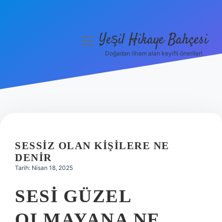
Yeşil Hikaye Bahçesi
menüyü
aç
Doğadan ilham alan keyifli öneriler!
Anasayfa
Gizlilik Politikası
Yasal Uyarı
Hakkımızda
SESSIZ OLAN KIŞILERE NE
DENIR
Tarih: Nisan 18, 2025
SESI GÜZEL
OLMAYANA NE