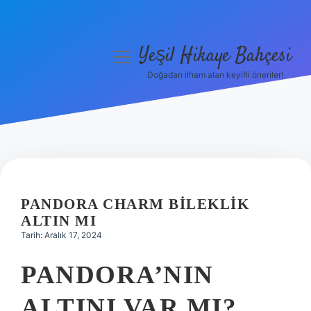
Yeşil Hikaye Bahçesi
menüyü
aç
Doğadan ilham alan keyifli öneriler!
Anasayfa
Gizlilik Politikası
Yasal Uyarı
Hakkımızda
PANDORA CHARM BILEKLIK
ALTIN MI
Tarih: Aralık 17, 2024
PANDORA’NIN
ALTINI VAR MI?