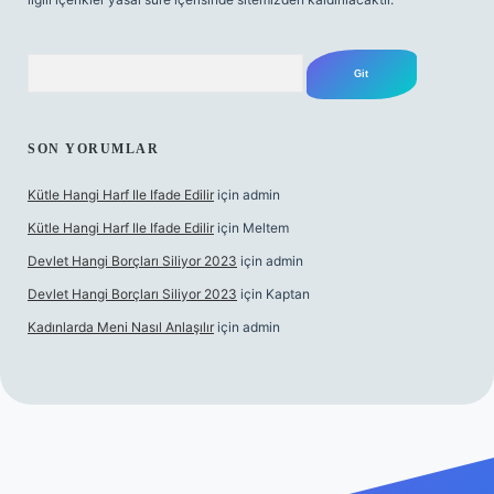
Arama
SON YORUMLAR
Kütle Hangi Harf Ile Ifade Edilir
için
admin
Kütle Hangi Harf Ile Ifade Edilir
için
Meltem
Devlet Hangi Borçları Siliyor 2023
için
admin
Devlet Hangi Borçları Siliyor 2023
için
Kaptan
Kadınlarda Meni Nasıl Anlaşılır
için
admin
 bahis siteleri
ilbet.casino
ilbet.online
Betexper giriş adresi gü