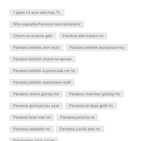
1 gram 14 ayar altın kaç TL
Altın kaplama Pandora nasıl temizlenir
Charm ne anlama gelir
Pandora altın kararır mı
Pandora bileklik altın mıdır
Pandora bileklik bozdurulur mu
Pandora bileklik charm ne demek
Pandora bileklik kuyumcuda var mı
Pandora bileklik malzemesi nedir
Pandora charm gümüş mü
Pandora charmları gümüş mü
Pandora gümüşü kaç ayar
Pandora ile duşa girilir mi
Pandora İsrail malı mı
Pandora pırlanta mı
Pandora satılabilir mi
Pandora yüzük altın mı
Pandoranın altını var mı