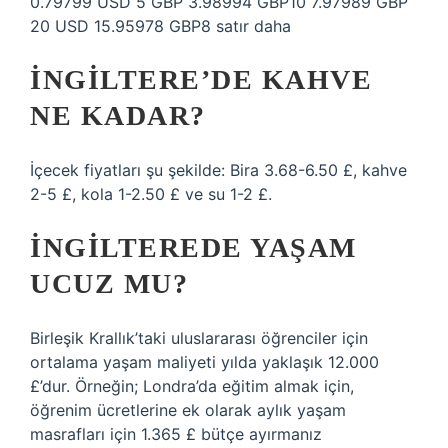
0.79799 USD 5 GBP 3.98994 GBP10 7.97989 GBP
20 USD 15.95978 GBP8 satır daha
İNGILTERE’DE KAHVE
NE KADAR?
İçecek fiyatları şu şekilde: Bira 3.68-6.50 £, kahve
2-5 £, kola 1-2.50 £ ve su 1-2 £.
İNGILTEREDE YAŞAM
UCUZ MU?
Birleşik Krallık’taki uluslararası öğrenciler için
ortalama yaşam maliyeti yılda yaklaşık 12.000
£’dur. Örneğin; Londra’da eğitim almak için,
öğrenim ücretlerine ek olarak aylık yaşam
masrafları için 1.365 £ bütçe ayırmanız