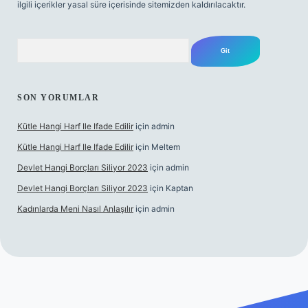
ilgili içerikler yasal süre içerisinde sitemizden kaldırılacaktır.
Arama
SON YORUMLAR
Kütle Hangi Harf Ile Ifade Edilir
için
admin
Kütle Hangi Harf Ile Ifade Edilir
için
Meltem
Devlet Hangi Borçları Siliyor 2023
için
admin
Devlet Hangi Borçları Siliyor 2023
için
Kaptan
Kadınlarda Meni Nasıl Anlaşılır
için
admin
ahis siteleri
ilbet.casino
ilbet.online
Betexper giriş adresi gün