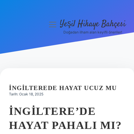
Yeşil Hikaye Bahçesi
menüyü
aç
Doğadan ilham alan keyifli öneriler!
Anasayfa
Gizlilik Politikası
Yasal Uyarı
Hakkımızda
İNGILTEREDE HAYAT UCUZ MU
Tarih: Ocak 18, 2025
İNGILTERE’DE
HAYAT PAHALI MI?