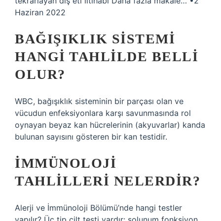
tekrarlayan diş eti iltihabı Daha fazla makale… •2
Haziran 2022
BAĞIŞIKLIK SISTEMI
HANGI TAHLILDE BELLI
OLUR?
WBC, bağışıklık sisteminin bir parçası olan ve
vücudun enfeksiyonlara karşı savunmasında rol
oynayan beyaz kan hücrelerinin (akyuvarlar) kanda
bulunan sayısını gösteren bir kan testidir.
İMMÜNOLOJI
TAHLILLERI NELERDIR?
Alerji ve İmmünoloji Bölümü’nde hangi testler
yapılır? Üç tip cilt testi vardır: solunum fonksiyon