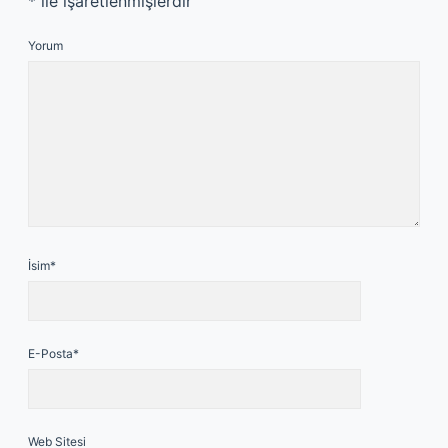
*
ile işaretlenmişlerdir
Yorum
İsim*
E-Posta*
Web Sitesi