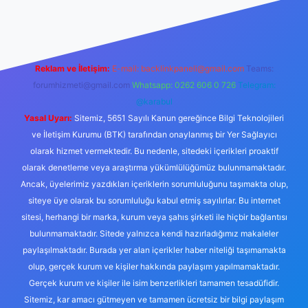
ahis siteleri
ilbet.casino
ilbet.online
Betexper giriş adresi gün
Reklam ve İletişim:
E-mail:
backlinkpaneli@gmail.com
Teams:
forumhizmeti@gmail.com
Whatsapp: 0262 606 0 726
Telegram:
@karabul
Yasal Uyarı:
Sitemiz, 5651 Sayılı Kanun gereğince Bilgi Teknolojileri
ve İletişim Kurumu (BTK) tarafından onaylanmış bir Yer Sağlayıcı
olarak hizmet vermektedir. Bu nedenle, sitedeki içerikleri proaktif
olarak denetleme veya araştırma yükümlülüğümüz bulunmamaktadır.
Ancak, üyelerimiz yazdıkları içeriklerin sorumluluğunu taşımakta olup,
siteye üye olarak bu sorumluluğu kabul etmiş sayılırlar. Bu internet
sitesi, herhangi bir marka, kurum veya şahıs şirketi ile hiçbir bağlantısı
bulunmamaktadır. Sitede yalnızca kendi hazırladığımız makaleler
paylaşılmaktadır. Burada yer alan içerikler haber niteliği taşımamakta
olup, gerçek kurum ve kişiler hakkında paylaşım yapılmamaktadır.
Gerçek kurum ve kişiler ile isim benzerlikleri tamamen tesadüfidir.
Sitemiz, kar amacı gütmeyen ve tamamen ücretsiz bir bilgi paylaşım