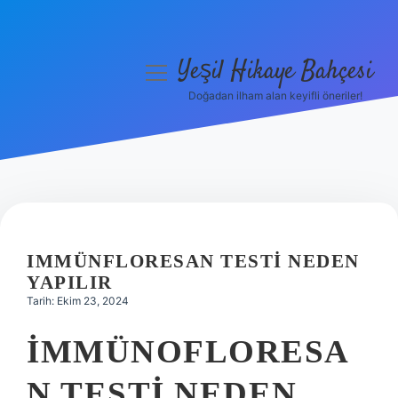
Yeşil Hikaye Bahçesi
menüyü
aç
Doğadan ilham alan keyifli öneriler!
Anasayfa
Gizlilik Politikası
Yasal Uyarı
Hakkımızda
IMMÜNFLORESAN TESTI NEDEN
YAPILIR
Tarih: Ekim 23, 2024
İMMÜNOFLORESA
N TESTI NEDEN