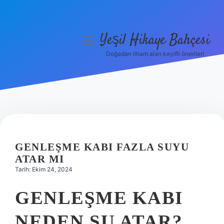
Yeşil Hikaye Bahçesi
menüyü
aç
Doğadan ilham alan keyifli öneriler!
Anasayfa
Gizlilik Politikası
Yasal Uyarı
Hakkımızda
GENLEŞME KABI FAZLA SUYU
ATAR MI
Tarih: Ekim 24, 2024
GENLEŞME KABI
NEDEN SU ATAR?