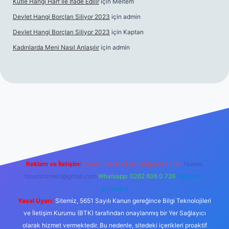
Kütle Hangi Harf Ile Ifade Edilir
için
Meltem
Devlet Hangi Borçları Siliyor 2023
için
admin
Devlet Hangi Borçları Siliyor 2023
için
Kaptan
Kadınlarda Meni Nasıl Anlaşılır
için
admin
is siteleri
ilbet.casino
ilbet.online
Betexper giriş adresi günce
Reklam ve İletişim:
E-mail:
backlinkpaneli@gmail.com
Teams:
forumhizmeti@gmail.com
Whatsapp: 0262 606 0 726
Telegram:
@karabul
Yasal Uyarı:
Sitemiz, 5651 Sayılı Kanun gereğince Bilgi Teknolojileri
ve İletişim Kurumu (BTK) tarafından onaylanmış bir Yer Sağlayıcı
olarak hizmet vermektedir. Bu nedenle, sitedeki içerikleri proaktif