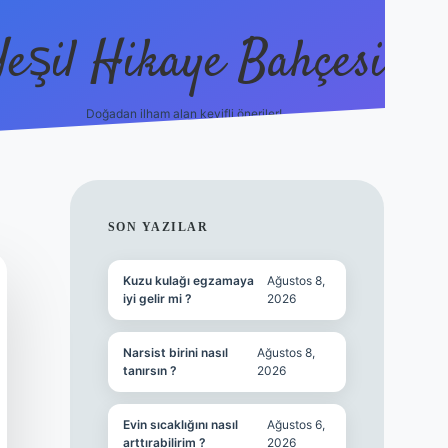
Yeşil Hikaye Bahçesi
Doğadan ilham alan keyifli öneriler!
https://betci.co/
en güvenil
SIDEBAR
SON YAZILAR
Kuzu kulağı egzamaya
Ağustos 8,
iyi gelir mi ?
2026
Narsist birini nasıl
Ağustos 8,
tanırsın ?
2026
Evin sıcaklığını nasıl
Ağustos 6,
arttırabilirim ?
2026