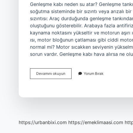
Genleşme kabı neden su atar? Genleşme tankınd
soğutma sisteminde bir sızıntı veya arızalı bir
sızıntısı: Araç durduğunda genleşme tankından
oluştuğunu gösterebilir. Arabaya fazla antifiri
kaynama noktasını yükseltir ve motorun aşırı ıs
ısı, motor bloğunun çatlaması gibi ciddi moto
normal mi? Motor sıcakken seviyenin yükselm
sorun vardır. Genleşme kabı hava alırsa ne olu
Genleşme
Devamını okuyun
Yorum Bırak
Kabı
Fazla
Suyu
Atar
Mı
https://urbanbixi.com
https://emeklimaasi.com
htt