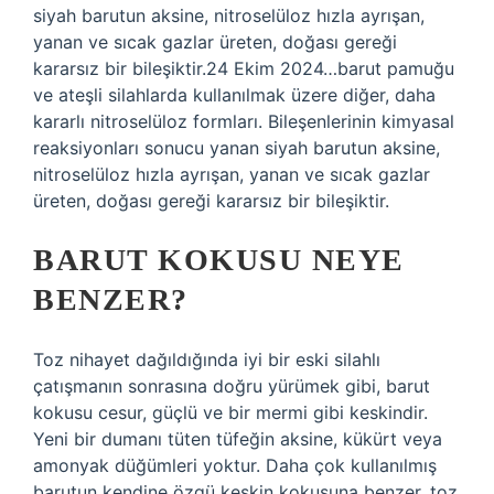
siyah barutun aksine, nitroselüloz hızla ayrışan,
yanan ve sıcak gazlar üreten, doğası gereği
kararsız bir bileşiktir.24 Ekim 2024…barut pamuğu
ve ateşli silahlarda kullanılmak üzere diğer, daha
kararlı nitroselüloz formları. Bileşenlerinin kimyasal
reaksiyonları sonucu yanan siyah barutun aksine,
nitroselüloz hızla ayrışan, yanan ve sıcak gazlar
üreten, doğası gereği kararsız bir bileşiktir.
BARUT KOKUSU NEYE
BENZER?
Toz nihayet dağıldığında iyi bir eski silahlı
çatışmanın sonrasına doğru yürümek gibi, barut
kokusu cesur, güçlü ve bir mermi gibi keskindir.
Yeni bir dumanı tüten tüfeğin aksine, kükürt veya
amonyak düğümleri yoktur. Daha çok kullanılmış
barutun kendine özgü keskin kokusuna benzer, toz