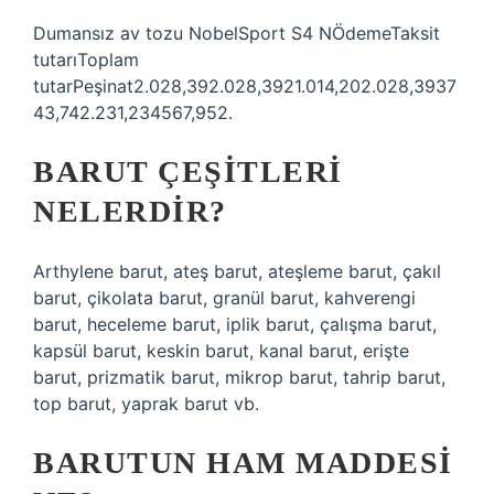
Dumansız av tozu NobelSport S4 NÖdemeTaksit
tutarıToplam
tutarPeşinat2.028,392.028,3921.014,202.028,3937
43,742.231,234567,952.
BARUT ÇEŞITLERI
NELERDIR?
Arthylene barut, ateş barut, ateşleme barut, çakıl
barut, çikolata barut, granül barut, kahverengi
barut, heceleme barut, iplik barut, çalışma barut,
kapsül barut, keskin barut, kanal barut, erişte
barut, prizmatik barut, mikrop barut, tahrip barut,
top barut, yaprak barut vb.
BARUTUN HAM MADDESI