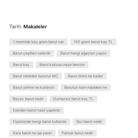
Tarih:
Makaleler
1 mermide kaç gram barut var
100 gram barut kaç TL
Barut çeşitleri nelerdir
Barut hangi ağaçtan yapılır
Barut kaç
Barut kokusu neye benzer
Barut nereden bulunur MC
Barut ömrü ne kadar
Barut yerine ne kullanılır
Barutun ham maddesi ne
Beyaz barut nedir
Dumansız barut kaç TL
Eskiden barut nasıl yapılırdı
Fişeklerde hangi barut kullanılır
İtici barut nedir
Kara barut ne işe yarar
Pamuk barut nedir