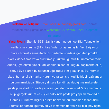
ahis siteleri
ilbet.casino
ilbet.online
Betexper giriş adresi gün
Reklam ve İletişim:
E-mail:
backlinkpaneli@gmail.com
Teams:
forumhizmeti@gmail.com
Whatsapp: 0262 606 0 726
Telegram:
@karabul
Yasal Uyarı:
Sitemiz, 5651 Sayılı Kanun gereğince Bilgi Teknolojileri
ve İletişim Kurumu (BTK) tarafından onaylanmış bir Yer Sağlayıcı
olarak hizmet vermektedir. Bu nedenle, sitedeki içerikleri proaktif
olarak denetleme veya araştırma yükümlülüğümüz bulunmamaktadır.
Ancak, üyelerimiz yazdıkları içeriklerin sorumluluğunu taşımakta olup,
siteye üye olarak bu sorumluluğu kabul etmiş sayılırlar. Bu internet
sitesi, herhangi bir marka, kurum veya şahıs şirketi ile hiçbir bağlantısı
bulunmamaktadır. Sitede yalnızca kendi hazırladığımız makaleler
paylaşılmaktadır. Burada yer alan içerikler haber niteliği taşımamakta
olup, gerçek kurum ve kişiler hakkında paylaşım yapılmamaktadır.
Gerçek kurum ve kişiler ile isim benzerlikleri tamamen tesadüfidir.
Sitemiz, kar amacı gütmeyen ve tamamen ücretsiz bir bilgi paylaşım