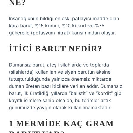
NE?
İnsanoğlunun bildiği en eski patlayıcı madde olan
kara barut, %15 kömür, %10 kükürt ve %75
güherçile (potasyum nitrat) karışımından oluşur.
İTICI BARUT NEDIR?
Dumansız barut, ateşli silahlarda ve toplarda
(silahlarda) kullanılan ve siyah barutun aksine
tutuşturulduğunda yalnızca önemsiz miktarda
duman üreten bazı iticilere verilen addır. Dumansız
barut, ilk üretildiği yıllarda “balistit” ve “kordit” gibi
kayıtlı isimlere sahip olsa da, bu terimler artık
günümüzde yaygın olarak kullanılmamaktadır.
1 MERMIDE KAÇ GRAM