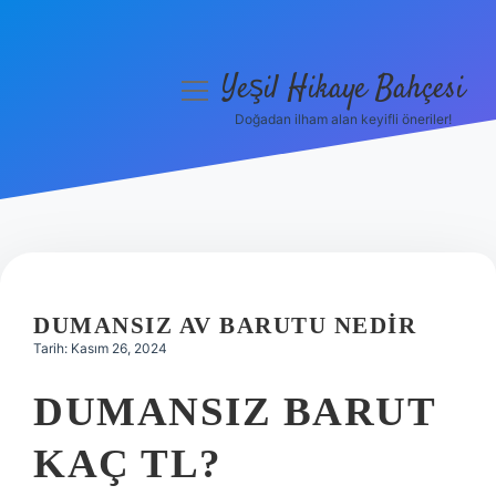
Yeşil Hikaye Bahçesi
menüyü
aç
Doğadan ilham alan keyifli öneriler!
Anasayfa
Gizlilik Politikası
Yasal Uyarı
Hakkımızda
DUMANSIZ AV BARUTU NEDIR
Tarih: Kasım 26, 2024
DUMANSIZ BARUT
KAÇ TL?