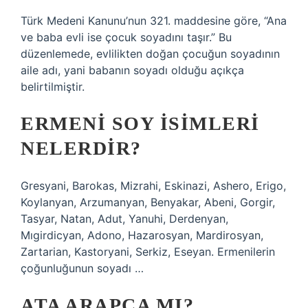
Türk Medeni Kanunu’nun 321. maddesine göre, “Ana
ve baba evli ise çocuk soyadını taşır.” Bu
düzenlemede, evlilikten doğan çocuğun soyadının
aile adı, yani babanın soyadı olduğu açıkça
belirtilmiştir.
ERMENI SOY ISIMLERI
NELERDIR?
Gresyani, Barokas, Mizrahi, Eskinazi, Ashero, Erigo,
Koylanyan, Arzumanyan, Benyakar, Abeni, Gorgir,
Tasyar, Natan, Adut, Yanuhi, Derdenyan,
Mıgirdicyan, Adono, Hazarosyan, Mardirosyan,
Zartarian, Kastoryani, Serkiz, Eseyan. Ermenilerin
çoğunluğunun soyadı …
ATA ARAPÇA MI?