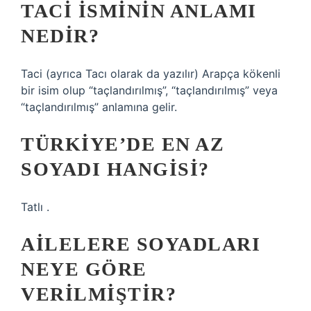
TACI ISMININ ANLAMI
NEDIR?
Taci (ayrıca Tacı olarak da yazılır) Arapça kökenli
bir isim olup “taçlandırılmış”, “taçlandırılmış” veya
“taçlandırılmış” anlamına gelir.
TÜRKIYE’DE EN AZ
SOYADI HANGISI?
Tatlı .
AILELERE SOYADLARI
NEYE GÖRE
VERILMIŞTIR?