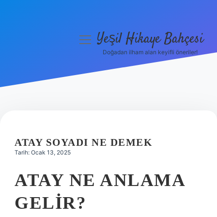
Yeşil Hikaye Bahçesi
menüyü
aç
Doğadan ilham alan keyifli öneriler!
Anasayfa
Gizlilik Politikası
Yasal Uyarı
Hakkımızda
ATAY SOYADI NE DEMEK
Tarih: Ocak 13, 2025
ATAY NE ANLAMA
GELIR?