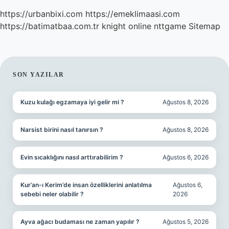
https://urbanbixi.com
https://emeklimaasi.com
https://batimatbaa.com.tr
knight online
nttgame
Sitemap
SIDEBAR
SON YAZILAR
Kuzu kulağı egzamaya iyi gelir mi ?
Ağustos 8, 2026
Narsist birini nasıl tanırsın ?
Ağustos 8, 2026
Evin sıcaklığını nasıl arttırabilirim ?
Ağustos 6, 2026
Kur’an-ı Kerim’de insan özelliklerini anlatılma
Ağustos 6,
sebebi neler olabilir ?
2026
Ayva ağacı budaması ne zaman yapılır ?
Ağustos 5, 2026