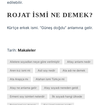
edilebilir.
ROJAT ISMI NE DEMEK?
Kürtçe erkek ismi. “Güneş doğdu” anlamına gelir.
Tarih:
Makaleler
Ailelere soyadları neye göre verilmiştir
Altay anlamı nedir
Aren kız ismi mi
Asil soy nedir
Ata adı ne demek
Ata Arapça mı
Atahan ismi Türkçe mi
Atay ne anlama gelir
Atay soyadı nereden geldi
Ermeni soy isimleri nelerdir
İlk soyadı hangi ülkede