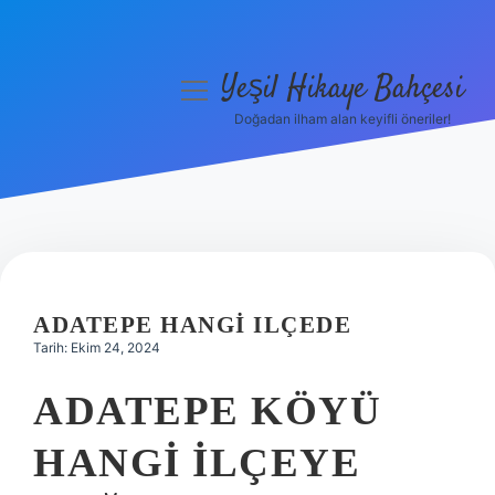
Yeşil Hikaye Bahçesi
menüyü
aç
Doğadan ilham alan keyifli öneriler!
Anasayfa
Gizlilik Politikası
Yasal Uyarı
Hakkımızda
ADATEPE HANGI ILÇEDE
Tarih: Ekim 24, 2024
ADATEPE KÖYÜ
HANGI ILÇEYE