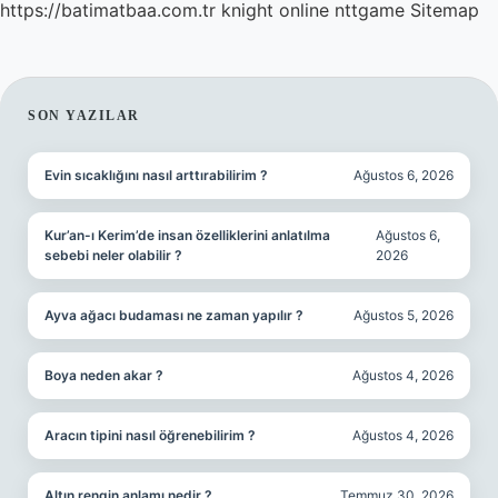
https://batimatbaa.com.tr
knight online
nttgame
Sitemap
SIDEBAR
SON YAZILAR
Evin sıcaklığını nasıl arttırabilirim ?
Ağustos 6, 2026
Kur’an-ı Kerim’de insan özelliklerini anlatılma
Ağustos 6,
sebebi neler olabilir ?
2026
Ayva ağacı budaması ne zaman yapılır ?
Ağustos 5, 2026
Boya neden akar ?
Ağustos 4, 2026
Aracın tipini nasıl öğrenebilirim ?
Ağustos 4, 2026
Altın rengin anlamı nedir ?
Temmuz 30, 2026