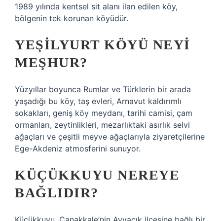
1989 yılında kentsel sit alanı ilan edilen köy,
bölgenin tek korunan köyüdür.
YEŞILYURT KÖYÜ NEYI
MEŞHUR?
Yüzyıllar boyunca Rumlar ve Türklerin bir arada
yaşadığı bu köy, taş evleri, Arnavut kaldırımlı
sokakları, geniş köy meydanı, tarihi camisi, çam
ormanları, zeytinlikleri, mezarlıktaki asırlık selvi
ağaçları ve çeşitli meyve ağaçlarıyla ziyaretçilerine
Ege-Akdeniz atmosferini sunuyor.
KÜÇÜKKUYU NEREYE
BAĞLIDIR?
Küçükkuyu, Çanakkale’nin Ayvacık ilçesine bağlı bir