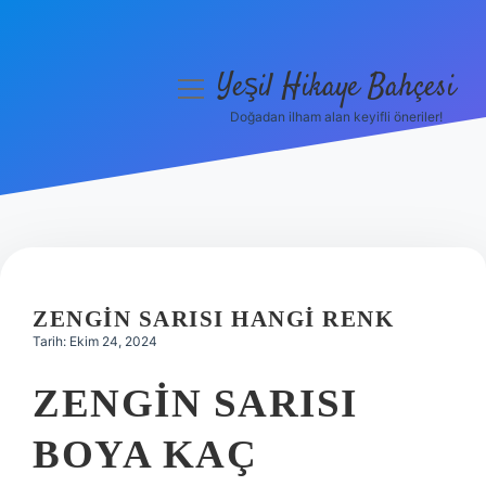
Yeşil Hikaye Bahçesi
menüyü
aç
Doğadan ilham alan keyifli öneriler!
Anasayfa
Gizlilik Politikası
Yasal Uyarı
Hakkımızda
ZENGIN SARISI HANGI RENK
Tarih: Ekim 24, 2024
ZENGIN SARISI
BOYA KAÇ