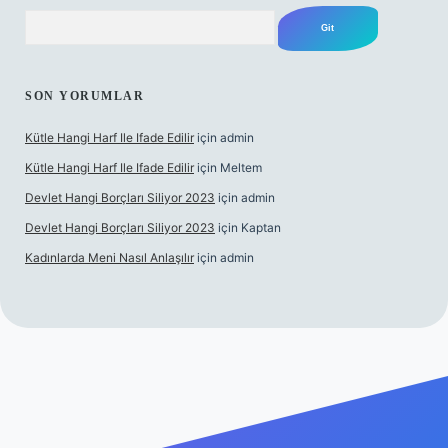
Arama
SON YORUMLAR
Kütle Hangi Harf Ile Ifade Edilir
için
admin
Kütle Hangi Harf Ile Ifade Edilir
için
Meltem
Devlet Hangi Borçları Siliyor 2023
için
admin
Devlet Hangi Borçları Siliyor 2023
için
Kaptan
Kadınlarda Meni Nasıl Anlaşılır
için
admin
 bahis siteleri
ilbet.casino
ilbet.online
Betexper giriş adresi g