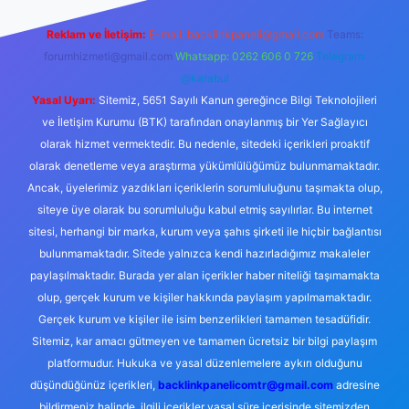
Reklam ve İletişim:
E-mail:
backlinkpaneli@gmail.com
Teams:
forumhizmeti@gmail.com
Whatsapp: 0262 606 0 726
Telegram:
@karabul
Yasal Uyarı:
Sitemiz, 5651 Sayılı Kanun gereğince Bilgi Teknolojileri
ve İletişim Kurumu (BTK) tarafından onaylanmış bir Yer Sağlayıcı
olarak hizmet vermektedir. Bu nedenle, sitedeki içerikleri proaktif
olarak denetleme veya araştırma yükümlülüğümüz bulunmamaktadır.
Ancak, üyelerimiz yazdıkları içeriklerin sorumluluğunu taşımakta olup,
siteye üye olarak bu sorumluluğu kabul etmiş sayılırlar. Bu internet
sitesi, herhangi bir marka, kurum veya şahıs şirketi ile hiçbir bağlantısı
bulunmamaktadır. Sitede yalnızca kendi hazırladığımız makaleler
paylaşılmaktadır. Burada yer alan içerikler haber niteliği taşımamakta
olup, gerçek kurum ve kişiler hakkında paylaşım yapılmamaktadır.
Gerçek kurum ve kişiler ile isim benzerlikleri tamamen tesadüfidir.
Sitemiz, kar amacı gütmeyen ve tamamen ücretsiz bir bilgi paylaşım
platformudur. Hukuka ve yasal düzenlemelere aykırı olduğunu
düşündüğünüz içerikleri,
backlinkpanelicomtr@gmail.com
adresine
bildirmeniz halinde, ilgili içerikler yasal süre içerisinde sitemizden