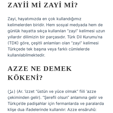
ZAYII MI ZAYI MI?
Zayi, hayatımızda en çok kullandığımız
kelimelerden biridir. Hem sosyal medyada hem de
günlük hayatta sıkça kullanılan “zayi” kelimesi uzun
yıllardır dilimizin bir parçasıdır. Türk Dil Kurumu’na
(TDK) göre, çeşitli anlamları olan “zayi” kelimesi
Türkçede tek başına veya farklı cümlelerde
kullanılabilmektedir.
AZZE NE DEMEK
KÖKENI?
(ﻋﺰّ) (Ar. ‘izzet “üstün ve yüce olmak” fiili ‘azze
çekiminden gelir). “Şerefli olsun” anlamına gelir ve
Türkçe’de padişahlar için fermanlarda ve paralarda
klişe dua ifadelerinde kullanılır: Azze ensâruhû: