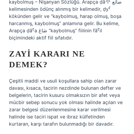
kaybolmuş – Nişanyan Sözlüğü. Arapça ḍāˀiˁ ضائع
kelimesinden ödünç alınmış bir kelimedir, ḍyˁ
kökünden gelir ve “kaybolmuş, harap olmuş, boşa
harcanmış, kaybolmuş” anlamına gelir. Bu kelime,
Arapça ḍāˁa ضَاعَ “kaybolmuş” fiilinin fāˁil
biçimindeki aktif fiil sıfatıdır.
ZAYI KARARI NE
DEMEK?
Çeşitli maddi ve usuli koşullara sahip olan zarar
davası, kısaca, tacirin nezdinde bulunan defter ve
belgelerin, tacirin kusuru olmaksızın bir afet veya
mücbir sebep sonucu yok olması halinde açılan ve
zarar belgesi düzenlenmesine karar verilmesi
halinde ise taciri ispat ve ibraz külfetinden
kurtaran, karşı tarafın bulunmadığı bir davadır.