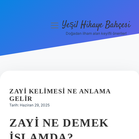
Yeşil Hikaye Bahçesi
menüyü
aç
Doğadan ilham alan keyifli öneriler!
Anasayfa
Gizlilik Politikası
Yasal Uyarı
Hakkımızda
ZAYI KELIMESI NE ANLAMA
GELIR
Tarih: Haziran 29, 2025
ZAYI NE DEMEK
ISLAMDA?