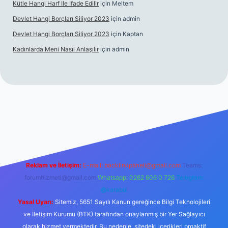
Kütle Hangi Harf Ile Ifade Edilir
için
Meltem
Devlet Hangi Borçları Siliyor 2023
için
admin
Devlet Hangi Borçları Siliyor 2023
için
Kaptan
Kadınlarda Meni Nasıl Anlaşılır
için
admin
 bahis siteleri
ilbet.casino
ilbet.online
Betexper giriş adresi g
Reklam ve İletişim:
E-mail:
backlinkpaneli@gmail.com
Teams:
forumhizmeti@gmail.com
Whatsapp: 0262 606 0 726
Telegram:
@karabul
Yasal Uyarı:
Sitemiz, 5651 Sayılı Kanun gereğince Bilgi Teknolojileri
ve İletişim Kurumu (BTK) tarafından onaylanmış bir Yer Sağlayıcı
olarak hizmet vermektedir. Bu nedenle, sitedeki içerikleri proaktif