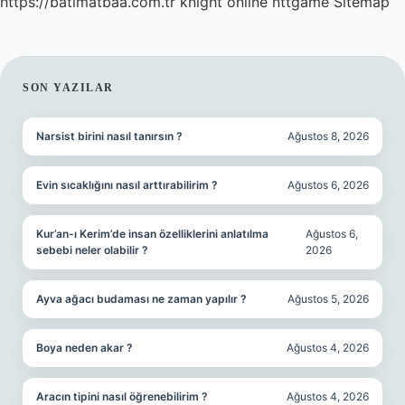
https://batimatbaa.com.tr
knight online
nttgame
Sitemap
SIDEBAR
SON YAZILAR
Narsist birini nasıl tanırsın ?
Ağustos 8, 2026
Evin sıcaklığını nasıl arttırabilirim ?
Ağustos 6, 2026
Kur’an-ı Kerim’de insan özelliklerini anlatılma
Ağustos 6,
sebebi neler olabilir ?
2026
Ayva ağacı budaması ne zaman yapılır ?
Ağustos 5, 2026
Boya neden akar ?
Ağustos 4, 2026
Aracın tipini nasıl öğrenebilirim ?
Ağustos 4, 2026