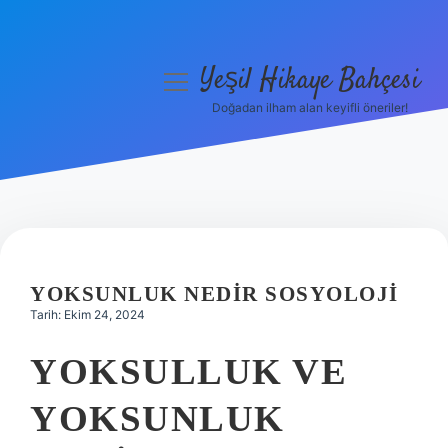
Yeşil Hikaye Bahçesi
menüyü
aç
Doğadan ilham alan keyifli öneriler!
Anasayfa
Gizlilik Politikası
Yasal Uyarı
Hakkımızda
YOKSUNLUK NEDIR SOSYOLOJI
Tarih: Ekim 24, 2024
YOKSULLUK VE
YOKSUNLUK