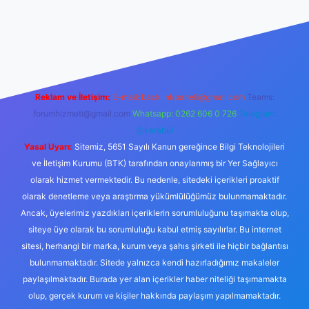
nilir bahis siteleri
ilbet.casino
ilbet.online
Betexper giriş adre
Reklam ve İletişim:
E-mail:
backlinkpaneli@gmail.com
Teams:
forumhizmeti@gmail.com
Whatsapp: 0262 606 0 726
Telegram:
@karabul
Yasal Uyarı:
Sitemiz, 5651 Sayılı Kanun gereğince Bilgi Teknolojileri
ve İletişim Kurumu (BTK) tarafından onaylanmış bir Yer Sağlayıcı
olarak hizmet vermektedir. Bu nedenle, sitedeki içerikleri proaktif
olarak denetleme veya araştırma yükümlülüğümüz bulunmamaktadır.
Ancak, üyelerimiz yazdıkları içeriklerin sorumluluğunu taşımakta olup,
siteye üye olarak bu sorumluluğu kabul etmiş sayılırlar. Bu internet
sitesi, herhangi bir marka, kurum veya şahıs şirketi ile hiçbir bağlantısı
bulunmamaktadır. Sitede yalnızca kendi hazırladığımız makaleler
paylaşılmaktadır. Burada yer alan içerikler haber niteliği taşımamakta
olup, gerçek kurum ve kişiler hakkında paylaşım yapılmamaktadır.