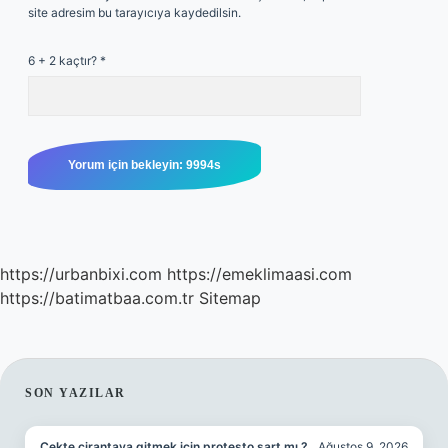
site adresim bu tarayıcıya kaydedilsin.
6 + 2 kaçtır?
*
https://urbanbixi.com
https://emeklimaasi.com
https://batimatbaa.com.tr
Sitemap
SIDEBAR
SON YAZILAR
Çekte cirantaya gitmek için protesto şart mı ?
Ağustos 9, 2026