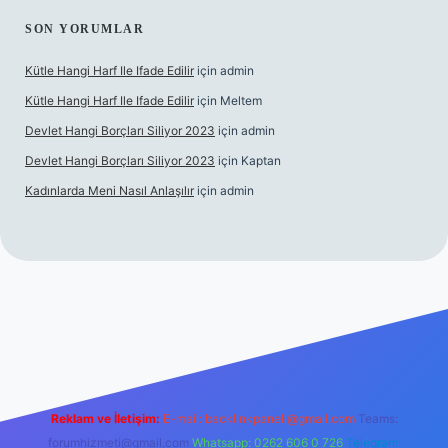
SON YORUMLAR
Kütle Hangi Harf Ile Ifade Edilir
için
admin
Kütle Hangi Harf Ile Ifade Edilir
için
Meltem
Devlet Hangi Borçları Siliyor 2023
için
admin
Devlet Hangi Borçları Siliyor 2023
için
Kaptan
Kadınlarda Meni Nasıl Anlaşılır
için
admin
 bahis siteleri
ilbet.casino
ilbet.online
Betexper giriş adresi gü
Reklam ve İletişim:
E-mail:
backlinkpaneli@gmail.com
Teams:
forumhizmeti@gmail.com
Whatsapp: 0262 606 0 726
Telegram: