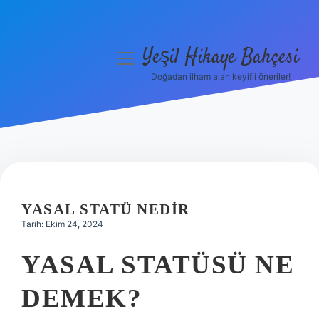
Yeşil Hikaye Bahçesi
menüyü
aç
Doğadan ilham alan keyifli öneriler!
Anasayfa
Gizlilik Politikası
Yasal Uyarı
Hakkımızda
YASAL STATÜ NEDIR
Tarih: Ekim 24, 2024
YASAL STATÜSÜ NE
DEMEK?