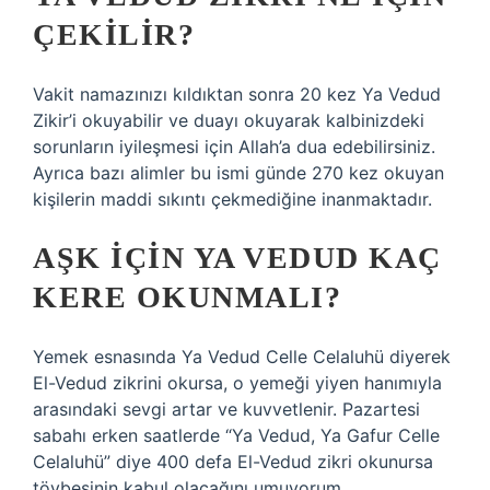
ÇEKILIR?
Vakit namazınızı kıldıktan sonra 20 kez Ya Vedud
Zikir’i okuyabilir ve duayı okuyarak kalbinizdeki
sorunların iyileşmesi için Allah’a dua edebilirsiniz.
Ayrıca bazı alimler bu ismi günde 270 kez okuyan
kişilerin maddi sıkıntı çekmediğine inanmaktadır.
AŞK IÇIN YA VEDUD KAÇ
KERE OKUNMALI?
Yemek esnasında Ya Vedud Celle Celaluhü diyerek
El-Vedud zikrini okursa, o yemeği yiyen hanımıyla
arasındaki sevgi artar ve kuvvetlenir. Pazartesi
sabahı erken saatlerde “Ya Vedud, Ya Gafur Celle
Celaluhü” diye 400 defa El-Vedud zikri okunursa
tövbesinin kabul olacağını umuyorum.