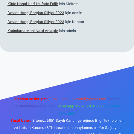
Kütle Hangi Harf Ile Ifade Edilir
için
Meltem
Devlet Hangi Borçları Siliyor 2023
için
admin
Devlet Hangi Borçları Siliyor 2023
için
Kaptan
Kadınlarda Meni Nasıl Anlaşılır
için
admin
 bahis siteleri
ilbet.casino
ilbet.online
Betexper giriş adresi gü
Reklam ve İletişim:
E-mail:
backlinkpaneli@gmail.com
Teams:
forumhizmeti@gmail.com
Whatsapp: 0262 606 0 726
Telegram:
@karabul
Yasal Uyarı:
Sitemiz, 5651 Sayılı Kanun gereğince Bilgi Teknolojileri
ve İletişim Kurumu (BTK) tarafından onaylanmış bir Yer Sağlayıcı