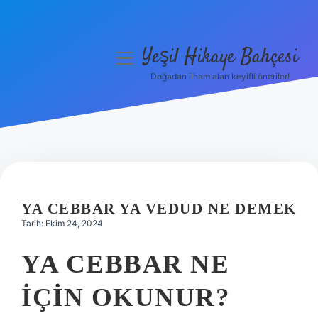
Yeşil Hikaye Bahçesi
menüyü
aç
Doğadan ilham alan keyifli öneriler!
Anasayfa
Gizlilik Politikası
Yasal Uyarı
Hakkımızda
YA CEBBAR YA VEDUD NE DEMEK
Tarih: Ekim 24, 2024
YA CEBBAR NE
IÇIN OKUNUR?