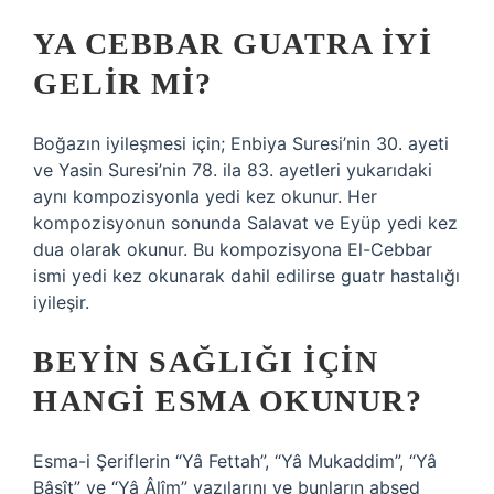
YA CEBBAR GUATRA IYI
GELIR MI?
Boğazın iyileşmesi için; Enbiya Suresi’nin 30. ayeti
ve Yasin Suresi’nin 78. ila 83. ayetleri yukarıdaki
aynı kompozisyonla yedi kez okunur. Her
kompozisyonun sonunda Salavat ve Eyüp yedi kez
dua olarak okunur. Bu kompozisyona El-Cebbar
ismi yedi kez okunarak dahil edilirse guatr hastalığı
iyileşir.
BEYIN SAĞLIĞI IÇIN
HANGI ESMA OKUNUR?
Esma-i Şeriflerin “Yâ Fettah”, “Yâ Mukaddim”, “Yâ
Bâsît” ve “Yâ Âlîm” yazılarını ve bunların absed