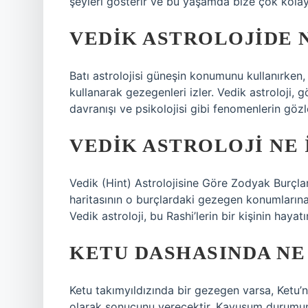
şeyleri gösterir ve bu yaşamda bize çok kolay 
VEDIK ASTROLOJIDE 
Batı astrolojisi güneşin konumunu kullanırken, V
kullanarak gezegenleri izler. Vedik astroloji, g
davranışı ve psikolojisi gibi fenomenlerin gö
VEDIK ASTROLOJI NE 
Vedik (Hint) Astrolojisine Göre Zodyak Burçları
haritasının o burçlardaki gezegen konumlarına g
Vedik astroloji, bu Rashi’lerin bir kişinin hayatı
KETU DASHASINDA NE
Ketu takımyıldızında bir gezegen varsa, Ketu’
olarak sonucunu verecektir. Kavuşum durumun