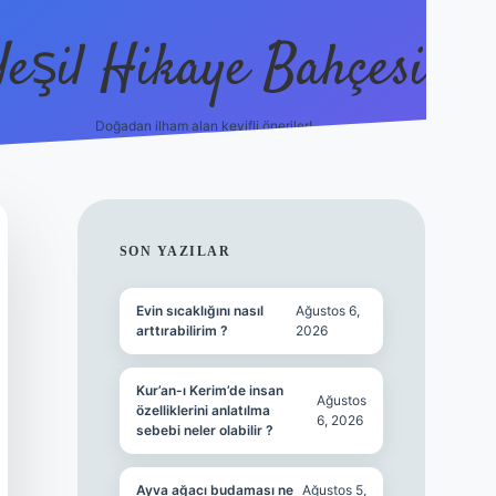
Yeşil Hikaye Bahçesi
Doğadan ilham alan keyifli öneriler!
https://betci.co/
en güvenilir bah
SIDEBAR
SON YAZILAR
Evin sıcaklığını nasıl
Ağustos 6,
arttırabilirim ?
2026
Kur’an-ı Kerim’de insan
Ağustos
özelliklerini anlatılma
6, 2026
sebebi neler olabilir ?
Ayva ağacı budaması ne
Ağustos 5,