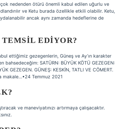
rçok nedenden ötürü önemli kabul edilen uğurlu ve
landırılır ve Ketu burada özellikle etkili olabilir. Ketu,
 faydalanabilir ancak aynı zamanda hedeflerine de
 TEMSIL EDIYOR?
kabul ettiğimiz gezegenlerin, Güneş ve Ay’ın karakter
tiğinden bahsedeceğim: SATÜRN: BÜYÜK KÖTÜ GEZEGEN:
ÜK GEZEGEN. GÜNEŞ: KESKİN, TATLI VE CÖMERT.
a makale…•24 Temmuz 2021
EK?
tıracak ve maneviyatınızı artırmaya çalışacaktır.
sınız.