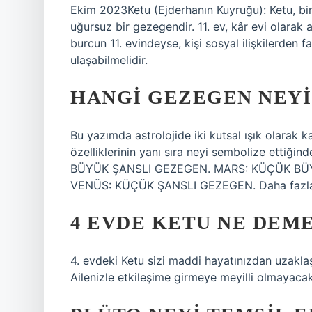
Ekim 2023Ketu (Ejderhanın Kuyruğu): Ketu, bi
uğursuz bir gezegendir. 11. ev, kâr evi olarak ad
burcun 11. evindeyse, kişi sosyal ilişkilerden
ulaşabilmelidir.
HANGI GEZEGEN NEYI
Bu yazımda astrolojide iki kutsal ışık olarak 
özelliklerinin yanı sıra neyi sembolize et
BÜYÜK ŞANSLI GEZEGEN. MARS: KÜÇÜK BÜY
VENÜS: KÜÇÜK ŞANSLI GEZEGEN. Daha fazl
4 EVDE KETU NE DEM
4. evdeki Ketu sizi maddi hayatınızdan uzaklaş
Ailenizle etkileşime girmeye meyilli olmayacak