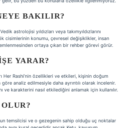
gelir, bu yüzden bu konularla özellikle ilgilenmiyoruz.
NEYE BAKILIR?
edik astrolojisi yıldızları veya takımyıldızlarını
ök cisimlerinin konumu, çevresel değişiklikler, insan
zlemlenmesinden ortaya çıkan bir rehber görevi görür.
IŞE YARAR?
 Her Rashi’nin özellikleri ve etkileri, kişinin doğum
öre analiz edilmesiyle daha ayrıntılı olarak incelenir.
nı ve karakterini nasıl etkilediğini anlamak için kullanılır.
 OLUR?
nun temsilcisi ve o gezegenin sahip olduğu uç noktalar
da aynı kural geçerlidir ancak Ketu, kavuşum