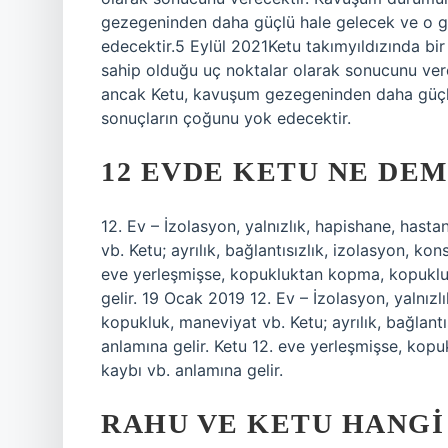
gezegeninden daha güçlü hale gelecek ve o g
edecektir.5 Eylül 2021Ketu takımyıldızında bi
sahip olduğu uç noktalar olarak sonucunu ver
ancak Ketu, kavuşum gezegeninden daha güçlü
sonuçların çoğunu yok edecektir.
12 EVDE KETU NE DE
12. Ev – İzolasyon, yalnızlık, hapishane, hasta
vb. Ketu; ayrılık, bağlantısızlık, izolasyon, ko
eve yerleşmişse, kopukluktan kopma, kopukluk
gelir. 19 Ocak 2019 12. Ev – İzolasyon, yalnızl
kopukluk, maneviyat vb. Ketu; ayrılık, bağlantı
anlamına gelir. Ketu 12. eve yerleşmişse, kop
kaybı vb. anlamına gelir.
RAHU VE KETU HANGI