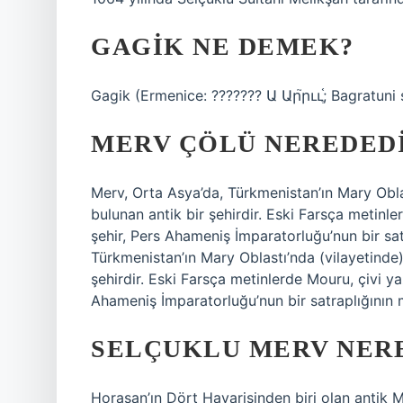
GAGIK NE DEMEK?
Gagik (Ermenice: ??????? Ա Ար֮րււֶ֫; Bagratuni 
MERV ÇÖLÜ NEREDED
Merv, Orta Asya’da, Türkmenistan’ın Mary Obla
bulunan antik bir şehirdir. Eski Farsça metinle
şehir, Pers Ahameniş İmparatorluğu’nun bir sa
Türkmenistan’ın Mary Oblastı’nda (vilayetinde
şehirdir. Eski Farsça metinlerde Mouru, çivi ya
Ahameniş İmparatorluğu’nun bir satraplığının 
SELÇUKLU MERV NER
Horasan’ın Dört Havarisinden biri olan antik 