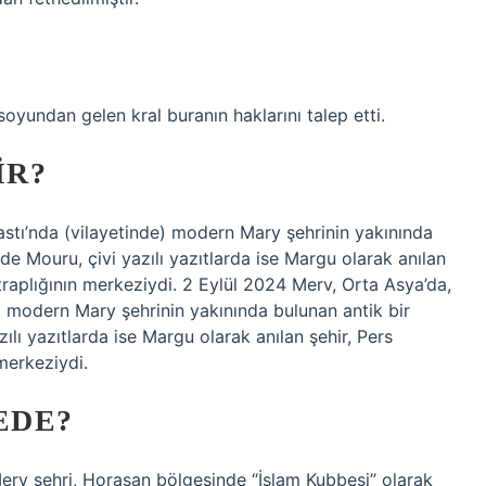
soyundan gelen kral buranın haklarını talep etti.
IR?
stı’nda (vilayetinde) modern Mary şehrinin yakınında
rde Mouru, çivi yazılı yazıtlarda ise Margu olarak anılan
traplığının merkeziydi. 2 Eylül 2024 Merv, Orta Asya’da,
) modern Mary şehrinin yakınında bulunan antik bir
zılı yazıtlarda ise Margu olarak anılan şehir, Pers
merkeziydi.
EDE?
Merv şehri, Horasan bölgesinde “İslam Kubbesi” olarak