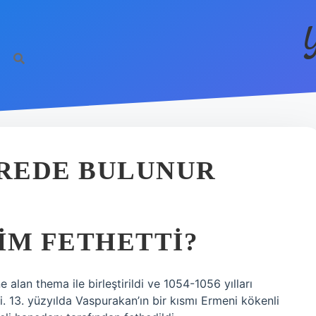
REDE BULUNUR
IM FETHETTI?
 alan thema ile birleştirildi ve 1054-1056 yılları
i. 13. yüzyılda Vaspurakan’ın bir kısmı Ermeni kökenli