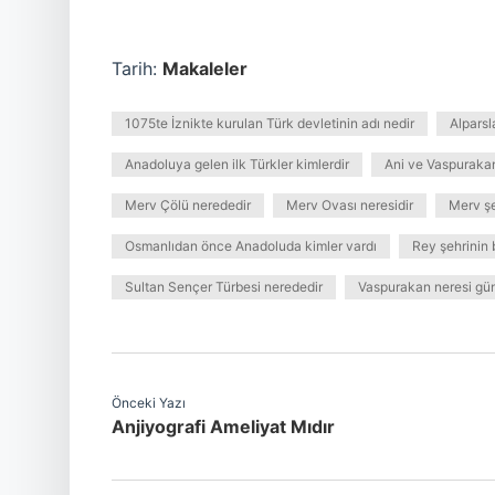
Tarih:
Makaleler
1075te İznikte kurulan Türk devletinin adı nedir
Alparsl
Anadoluya gelen ilk Türkler kimlerdir
Ani ve Vaspuraka
Merv Çölü nerededir
Merv Ovası neresidir
Merv şe
Osmanlıdan önce Anadoluda kimler vardı
Rey şehrinin 
Sultan Sençer Türbesi nerededir
Vaspurakan neresi g
Önceki Yazı
Anjiyografi Ameliyat Mıdır