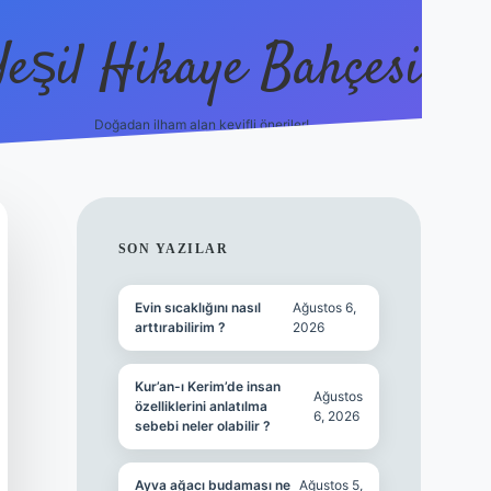
Yeşil Hikaye Bahçesi
Doğadan ilham alan keyifli öneriler!
https://betci.co/
en güvenilir ba
SIDEBAR
SON YAZILAR
Evin sıcaklığını nasıl
Ağustos 6,
arttırabilirim ?
2026
Kur’an-ı Kerim’de insan
Ağustos
özelliklerini anlatılma
6, 2026
sebebi neler olabilir ?
Ayva ağacı budaması ne
Ağustos 5,