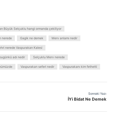
an Büyük Selçuklu hangi ormanda çekiliyor
n nerede
Gagik ne demek
Merv anlamı nedir
hri nerede Vaspurakan Kalesi
bugünkü adı nedir
Selçuklu Merv nerede
ünümüzde
Vaspurakan seferi nedir
Vaspurakanı kim fethetti
Sonraki Yazı
İYi Bidat Ne Demek