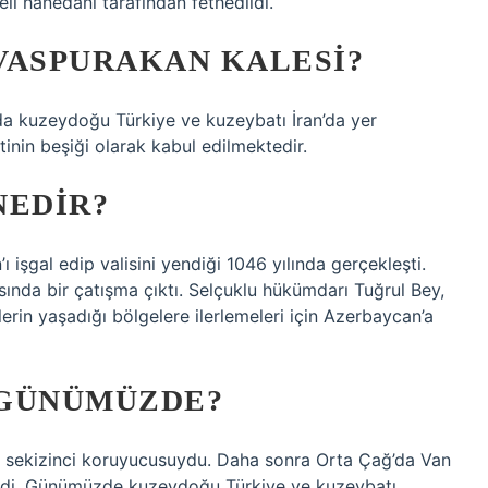
li hanedanı tarafından fethedildi.
VASPURAKAN KALESI?
da kuzeydoğu Türkiye ve kuzeybatı İran’da yer
nin beşiği olarak kabul edilmektedir.
NEDIR?
işgal edip valisini yendiği 1046 yılında gerçekleşti.
asında bir çatışma çıktı. Selçuklu hükümdarı Tuğrul Bey,
erin yaşadığı bölgelere ilerlemeleri için Azerbaycan’a
 GÜNÜMÜZDE?
n sekizinci koruyucusuydu. Daha sonra Orta Çağ’da Van
geldi. Günümüzde kuzeydoğu Türkiye ve kuzeybatı