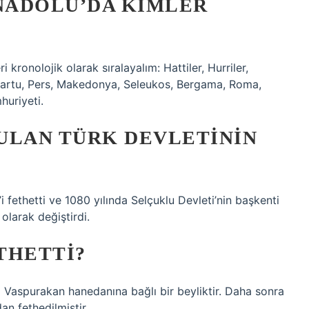
NADOLU’DA KIMLER
kronolojik olarak sıralayalım: Hattiler, Hurriler,
, Urartu, Pers, Makedonya, Seleukos, Bergama, Roma,
huriyeti.
RULAN TÜRK DEVLETININ
 fethetti ve 1080 yılında Selçuklu Devleti’nin başkenti
 olarak değiştirdi.
THETTI?
ni Vaspurakan hanedanına bağlı bir beyliktir. Daha sonra
an fethedilmiştir.