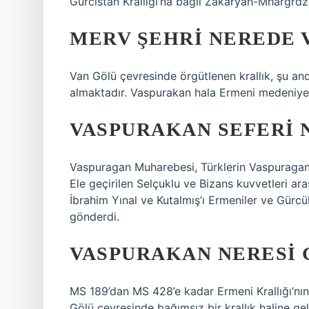
Gürcistan Krallığı’na bağlı Zakaryan-Mhargrdze
MERV ŞEHRI NEREDE 
Van Gölü çevresinde örgütlenen krallık, şu an
almaktadır. Vaspurakan hala Ermeni medeniyeti
VASPURAKAN SEFERI 
Vaspuragan Muharebesi, Türklerin Vaspuragan’ı 
Ele geçirilen Selçuklu ve Bizans kuvvetleri ar
İbrahim Yınal ve Kutalmış’ı Ermeniler ve Gürcül
gönderdi.
VASPURAKAN NERESI
MS 189’dan MS 428’e kadar Ermeni Krallığı’nı
Gölü çevresinde bağımsız bir krallık haline 