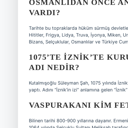
OSMANLIDAN ÖNCE A
VARDI?
Tarihte bu topraklarda hüküm sürmüş devletleri 
Hititler, Frigya, Lidya, Truva, İyonya, Miken
Bizans, Selçuklular, Osmanlılar ve Türkiye Cum
1075’TE İZNIK’TE KU
ADI NEDIR?
Kutalmışoğlu Süleyman Şah, 1075 yılında İznik’i
yaptı. Adını “İznik’in izi” anlamına gelen “İznik”
VASPURAKANI KIM FE
Bilinen tarihi 800-900 yıllarına dayanır. Erme
1064 yılında Selçuklu Sultanı Melikşah tarafınd