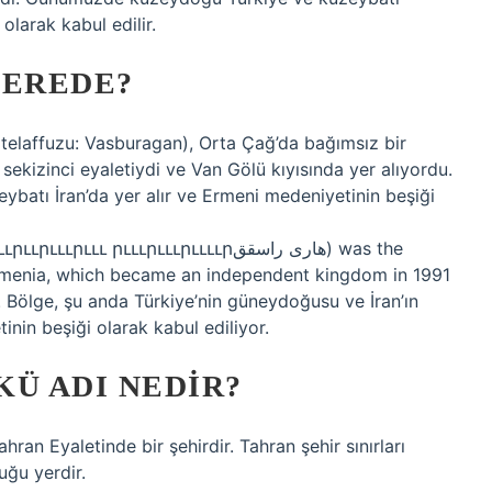
olarak kabul edilir.
NEREDE?
elaffuzu: Vasburagan), Orta Çağ’da bağımsız bir
n sekizinci eyaletiydi ve Van Gölü kıyısında yer alıyordu.
atı İran’da yer alır ve Ermeni medeniyetinin beşiği
 րւււրւււրււււրھاری راسقق) was the
rmenia, which became an independent kingdom in 1991
 Bölge, şu anda Türkiye’nin güneydoğusu ve İran’ın
nin beşiği olarak kabul ediliyor.
KÜ ADI NEDIR?
duğu yerdir.