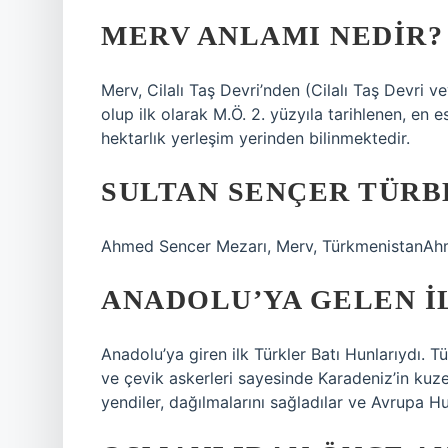
MERV ANLAMI NEDIR?
Merv, Cilalı Taş Devri’nden (Cilalı Taş Devri v
olup ilk olarak M.Ö. 2. yüzyıla tarihlenen, en e
hektarlık yerleşim yerinden bilinmektedir.
SULTAN SENÇER TÜRB
Ahmed Sencer Mezarı, Merv, TürkmenistanAhm
ANADOLU’YA GELEN I
Anadolu’ya giren ilk Türkler Batı Hunlarıydı. T
ve çevik askerleri sayesinde Karadeniz’in kuze
yendiler, dağılmalarını sağladılar ve Avrupa Hu