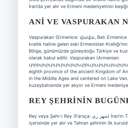
İran’da yer alır ve Ermeni medeniyetinin beşiği 
ANI VE VASPURAKAN 
Vaspurakan (Ermenice: վավա, Batı Ermenice t
krallık haline gelen eski Ermenistan Krallığı’nı
Bölge, günümüzde güneydoğu Türkiye ve kuzeyb
olarak kabul edilir. Vaspurakan (Armenian:
ւրրրւրւրւրւրւրւրւրւրււրրււրււրւրււրււրւրւււրււրւււրւււ
eighth province of the ancient Kingdom of A
in the Middle Ages and centered on Lake Van.
kuzeybatısında yer alıyor ve Ermeni medeniyeti
REY ŞEHRININ BUGÜN
Rey veya Şehr-i Rey (Farsça: شهر ری‎) İran’ın Tahran Eyaletinde bir şehirdir. Tahran şehir sınırları
içerisinde yer alır ve Tahran şehrinin ilk kurul