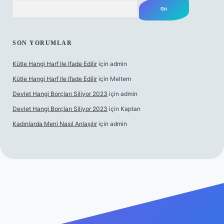
Arama
SON YORUMLAR
Kütle Hangi Harf Ile Ifade Edilir
için
admin
Kütle Hangi Harf Ile Ifade Edilir
için
Meltem
Devlet Hangi Borçları Siliyor 2023
için
admin
Devlet Hangi Borçları Siliyor 2023
için
Kaptan
Kadınlarda Meni Nasıl Anlaşılır
için
admin
 bahis siteleri
ilbet.casino
ilbet.online
Betexper giriş adresi gü