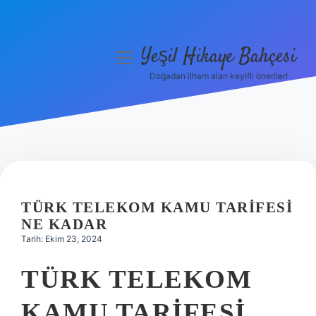
Yeşil Hikaye Bahçesi
menüyü
aç
Doğadan ilham alan keyifli öneriler!
Anasayfa
Gizlilik Politikası
Yasal Uyarı
Hakkımızda
TÜRK TELEKOM KAMU TARIFESI
NE KADAR
Tarih: Ekim 23, 2024
TÜRK TELEKOM
KAMU TARIFESI