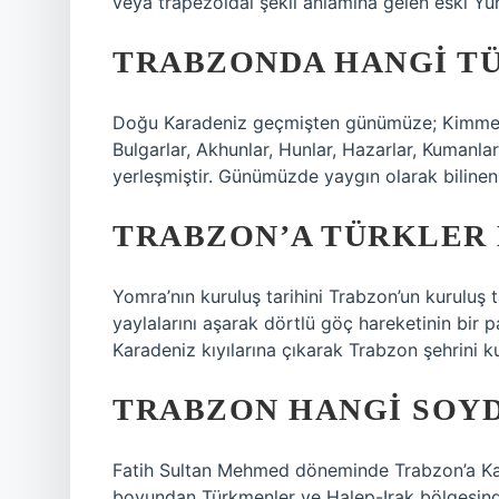
veya trapezoidal şekil anlamına gelen eski Yu
TRABZONDA HANGI TÜ
Doğu Karadeniz geçmişten günümüze; Kimmerler, 
Bulgarlar, Akhunlar, Hunlar, Hazarlar, Kumanla
yerleşmiştir. Günümüzde yaygın olarak bilinen 
TRABZON’A TÜRKLER 
Yomra’nın kuruluş tarihini Trabzon’un kuruluş ta
yaylalarını aşarak dörtlü göç hareketinin bir p
Karadeniz kıyılarına çıkarak Trabzon şehrini k
TRABZON HANGI SOY
Fatih Sultan Mehmed döneminde Trabzon’a Kar
boyundan Türkmenler ve Halep-Irak bölgesinde