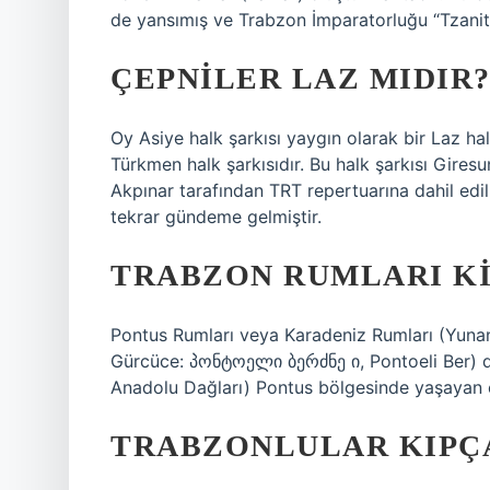
de yansımış ve Trabzon İmparatorluğu “Tzaniti (
ÇEPNILER LAZ MIDIR
Oy Asiye halk şarkısı yaygın olarak bir Laz hal
Türkmen halk şarkısıdır. Bu halk şarkısı Gires
Akpınar tarafından TRT repertuarına dahil edilmi
tekrar gündeme gelmiştir.
TRABZON RUMLARI K
Pontus Rumları veya Karadeniz Rumları (Yunanc
Gürcüce: პონტოელი ბერძნე ი, Pontoeli Ber) dz
Anadolu Dağları) Pontus bölgesinde yaşayan e
TRABZONLULAR KIPÇ