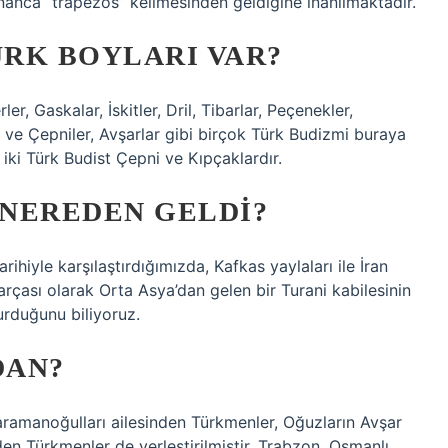
nanca “trapezos” kelimesinden geldiğine inanılmaktadır.
RK BOYLARI VAR?
Gaskalar, İskitler, Dril, Tibarlar, Peçenekler,
r ve Çepniler, Avşarlar gibi birçok Türk Budizmi buraya
iki Türk Budist Çepni ve Kıpçaklardır.
NEREDEN GELDI?
rihiyle karşılaştırdığımızda, Kafkas yaylaları ile İran
arçası olarak Orta Asya’dan gelen bir Turani kabilesinin
urduğunu biliyoruz.
DAN?
amanoğulları ailesinden Türkmenler, Oğuzların Avşar
n Türkmenler de yerleştirilmiştir. Trabzon, Osmanlı