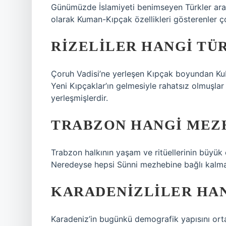
Günümüzde İslamiyeti benimseyen Türkler arası
olarak Kuman-Kıpçak özellikleri gösterenler ço
RIZELILER HANGI TÜ
Çoruh Vadisi’ne yerleşen Kıpçak boyundan Kuba
Yeni Kıpçaklar’ın gelmesiyle rahatsız olmuşla
yerleşmişlerdir.
TRABZON HANGI MEZ
Trabzon halkının yaşam ve ritüellerinin büyük ö
Neredeyse hepsi Sünni mezhebine bağlı kalma
KARADENIZLILER HA
Karadeniz’in bugünkü demografik yapısını orta