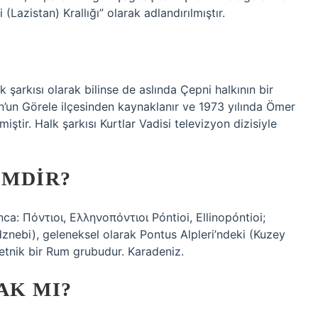
Lazistan) Krallığı” olarak adlandırılmıştır.
?
k şarkısı olarak bilinse de aslında Çepni halkının bir
un’un Görele ilçesinden kaynaklanır ve 1973 yılında Ömer
ştir. Halk şarkısı Kurtlar Vadisi televizyon dizisiyle
IMDIR?
a: Πόντιοι, Ελληνοπόντιοι Póntioi, Ellinopóntioi;
nebi), geleneksel olarak Pontus Alpleri’ndeki (Kuzey
tnik bir Rum grubudur. Karadeniz.
AK MI?