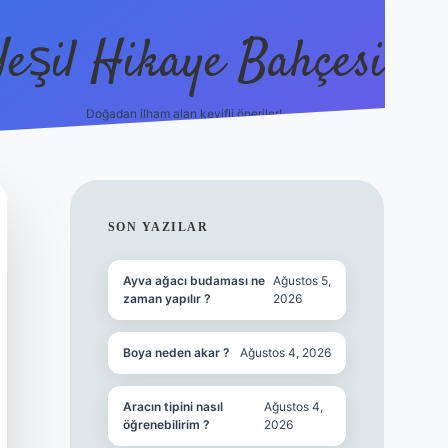
Yeşil Hikaye Bahçesi
Doğadan ilham alan keyifli öneriler!
https://betci.co/
en güvenilir bah
SIDEBAR
SON YAZILAR
Ayva ağacı budaması ne
Ağustos 5,
zaman yapılır ?
2026
Boya neden akar ?
Ağustos 4, 2026
Aracın tipini nasıl
Ağustos 4,
öğrenebilirim ?
2026