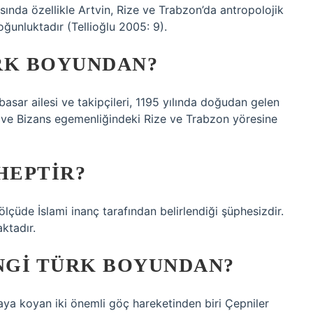
nda özellikle Artvin, Rize ve Trabzon’da antropolojik
ğunluktadır (Tellioğlu 2005: 9).
RK BOYUNDAN?
sar ailesi ve takipçileri, 1195 yılında doğudan gelen
r ve Bizans egemenliğindeki Rize ve Trabzon yöresine
HEPTIR?
lçüde İslami inanç tarafından belirlendiği şüphesizdir.
ktadır.
NGI TÜRK BOYUNDAN?
ya koyan iki önemli göç hareketinden biri Çepniler