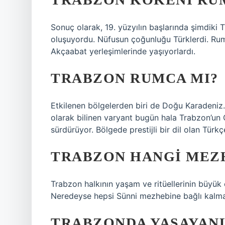
Sonuç olarak, 19. yüzyılın başlarında şimdiki 
oluşuyordu. Nüfusun çoğunluğu Türklerdi. Ru
Akçaabat yerleşimlerinde yaşıyorlardı.
TRABZON RUMCA MI?
Etkilenen bölgelerden biri de Doğu Karadeni
olarak bilinen varyant bugün hala Trabzon’un 
sürdürüyor. Bölgede prestijli bir dil olan Tür
TRABZON HANGI MEZ
Trabzon halkının yaşam ve ritüellerinin büyük ö
Neredeyse hepsi Sünni mezhebine bağlı kalma
TRABZONDA YAŞAYAN