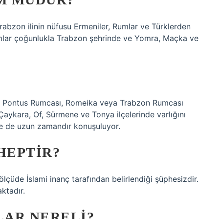
Trabzon ilinin nüfusu Ermeniler, Rumlar ve Türklerden
mlar çoğunlukla Trabzon şehrinde ve Yomra, Maçka ve
z. Pontus Rumcası, Romeika veya Trabzon Rumcası
Çaykara, Of, Sürmene ve Tonya ilçelerinde varlığını
kçe de uzun zamandır konuşuluyor.
HEPTIR?
lçüde İslami inanç tarafından belirlendiği şüphesizdir.
ktadır.
LAR NERELI?