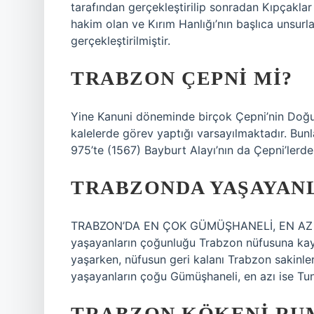
tarafından gerçekleştirilip sonradan Kıpçaklar 
hakim olan ve Kırım Hanlığı’nın başlıca unsurla
gerçekleştirilmiştir.
TRABZON ÇEPNI MI?
Yine Kanuni döneminde birçok Çepni’nin Doğu 
kalelerde görev yaptığı varsayılmaktadır. Bunl
975’te (1567) Bayburt Alayı’nın da Çepni’lerden
TRABZONDA YAŞAYAN
TRABZON’DA EN ÇOK GÜMÜŞHANELİ, EN AZ T
yaşayanların çoğunluğu Trabzon nüfusuna kayıt
yaşarken, nüfusun geri kalanı Trabzon sakinle
yaşayanların çoğu Gümüşhaneli, en azı ise Tunc
TRABZON KÖKENI RU