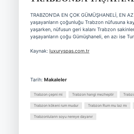
TRABZON’DA EN ÇOK GÜMÜŞHANELİ, EN AZ T
yaşayanların çoğunluğu Trabzon nüfusuna kayıt
yaşarken, nüfusun geri kalanı Trabzon sakinle
yaşayanların çoğu Gümüşhaneli, en azı ise Tunc
Kaynak:
luxuryspas.com.tr
Tarih:
Makaleler
Trabzon çepni mi
Trabzon hangi mezheptir
Trabzo
Trabzon kökeni rum mudur
Trabzon Rum mu laz mı
Trabzonluların soyu nereye dayanır