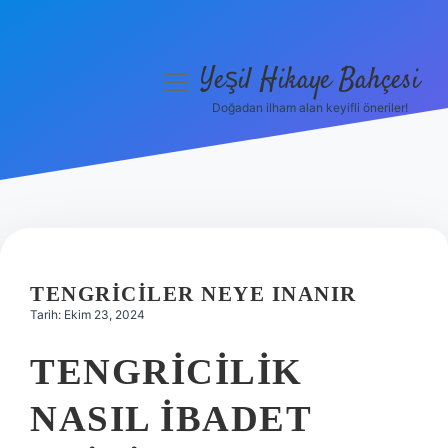
Yeşil Hikaye Bahçesi
menüyü
aç
Doğadan ilham alan keyifli öneriler!
Anasayfa
Gizlilik Politikası
Yasal Uyarı
Hakkımızda
TENGRICILER NEYE INANIR
Tarih: Ekim 23, 2024
TENGRICILIK
NASIL IBADET