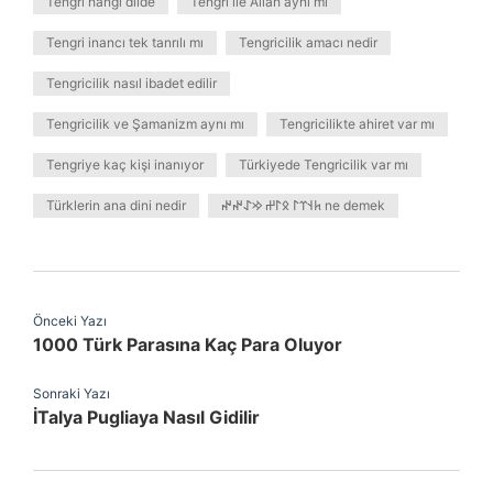
Tengri hangi dilde
Tengri ile Allah aynı mı
Tengri inancı tek tanrılı mı
Tengricilik amacı nedir
Tengricilik nasıl ibadet edilir
Tengricilik ve Şamanizm aynı mı
Tengricilikte ahiret var mı
Tengriye kaç kişi inanıyor
Türkiyede Tengricilik var mı
Türklerin ana dini nedir
𐱅𐰭𐰼𐰃 𐰋𐰃𐰔 𐰢𐰀𐰤𐰤 ne demek
Önceki Yazı
1000 Türk Parasına Kaç Para Oluyor
Sonraki Yazı
İTalya Pugliaya Nasıl Gidilir