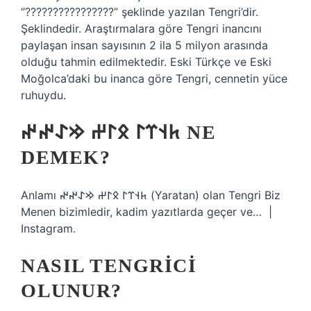
“????????????????” şeklinde yazılan Tengri’dir.
Şeklindedir. Araştırmalara göre Tengri inancını
paylaşan insan sayısının 2 ila 5 milyon arasında
olduğu tahmin edilmektedir. Eski Türkçe ve Eski
Moğolca’daki bu inanca göre Tengri, cennetin yüce
ruhuydu.
𐱅𐰭𐰼𐰃 𐰋𐰃𐰔 𐰢𐰀𐰤𐰤 NE
DEMEK?
Anlamı 𐱅𐰭𐰼𐰃 𐰋𐰃𐰔 𐰢𐰀𐰤𐰤 (Yaratan) olan Tengri Biz
Menen bizimledir, kadim yazıtlarda geçer ve… ‎ |
Instagram.
NASIL TENGRICI
OLUNUR?