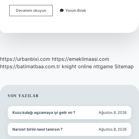
Boğazdan
Devamını okuyun
Yorum Bırak
Kan
Gelmesi
Hangi
Hastalığın
Belirtisi
https://urbanbixi.com
https://emeklimaasi.com
https://batimatbaa.com.tr
knight online
nttgame
Sitemap
SIDEBAR
SON YAZILAR
Kuzu kulağı egzamaya iyi gelir mi ?
Ağustos 8, 2026
Narsist birini nasıl tanırsın ?
Ağustos 8, 2026