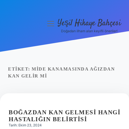
Yeşil Hikaye Bahçesi
menüyü
aç
Doğadan ilham alan keyifli öneriler!
Anasayfa
Gizlilik Politikası
Yasal Uyarı
ETIKET:
MIDE KANAMASINDA AĞIZDAN
KAN GELIR MI
Hakkımızda
BOĞAZDAN KAN GELMESI HANGI
HASTALIĞIN BELIRTISI
Tarih: Ekim 23, 2024