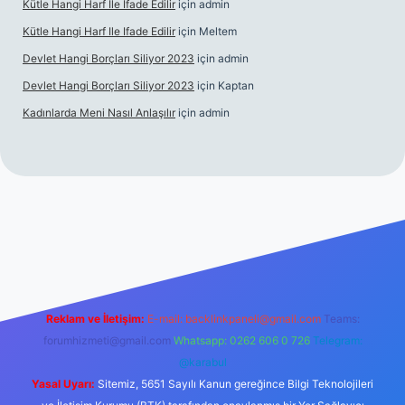
Kütle Hangi Harf Ile Ifade Edilir
için
admin
Kütle Hangi Harf Ile Ifade Edilir
için
Meltem
Devlet Hangi Borçları Siliyor 2023
için
admin
Devlet Hangi Borçları Siliyor 2023
için
Kaptan
Kadınlarda Meni Nasıl Anlaşılır
için
admin
en güvenilir bahis siteleri
ilbet.casino
ilbet.online
Betexper gir
Reklam ve İletişim:
E-mail:
backlinkpaneli@gmail.com
Teams:
forumhizmeti@gmail.com
Whatsapp: 0262 606 0 726
Telegram:
@karabul
Yasal Uyarı:
Sitemiz, 5651 Sayılı Kanun gereğince Bilgi Teknolojileri