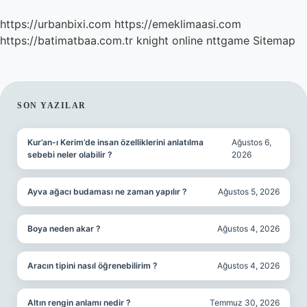
https://urbanbixi.com
https://emeklimaasi.com
https://batimatbaa.com.tr
knight online
nttgame
Sitemap
SIDEBAR
SON YAZILAR
Kur’an-ı Kerim’de insan özelliklerini anlatılma
Ağustos 6,
sebebi neler olabilir ?
2026
Ayva ağacı budaması ne zaman yapılır ?
Ağustos 5, 2026
Boya neden akar ?
Ağustos 4, 2026
Aracın tipini nasıl öğrenebilirim ?
Ağustos 4, 2026
Altın rengin anlamı nedir ?
Temmuz 30, 2026