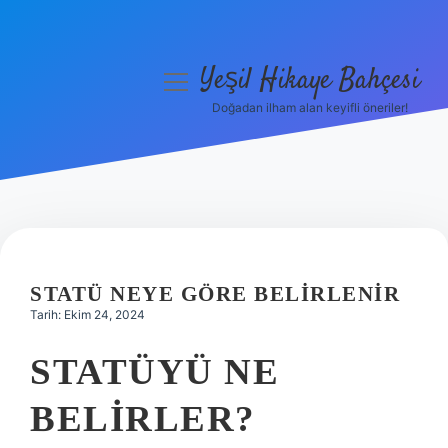
Yeşil Hikaye Bahçesi
menüyü
aç
Doğadan ilham alan keyifli öneriler!
Anasayfa
Gizlilik Politikası
Yasal Uyarı
Hakkımızda
STATÜ NEYE GÖRE BELIRLENIR
Tarih: Ekim 24, 2024
STATÜYÜ NE
BELIRLER?