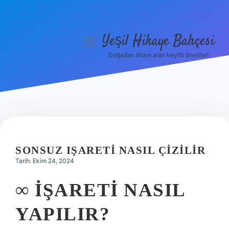
Yeşil Hikaye Bahçesi
menüyü
aç
Doğadan ilham alan keyifli öneriler!
Anasayfa
Gizlilik Politikası
Yasal Uyarı
Hakkımızda
SONSUZ IŞARETI NASIL ÇIZILIR
Tarih: Ekim 24, 2024
∞ IŞARETI NASIL
YAPILIR?