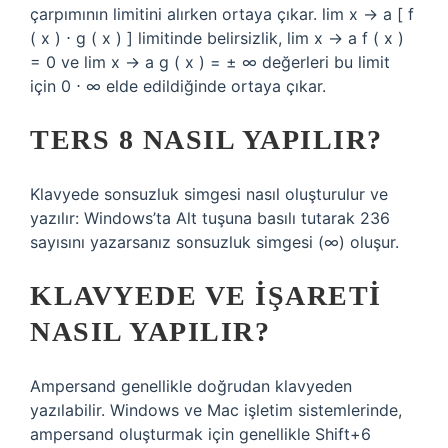
çarpımının limitini alırken ortaya çıkar. lim x → a [ f
( x ) ⋅ g ( x ) ] limitinde belirsizlik, lim x → a f ( x )
= 0 ve lim x → a g ( x ) = ± ∞ değerleri bu limit
için 0 ⋅ ∞ elde edildiğinde ortaya çıkar.
TERS 8 NASIL YAPILIR?
Klavyede sonsuzluk simgesi nasıl oluşturulur ve
yazılır: Windows’ta Alt tuşuna basılı tutarak 236
sayısını yazarsanız sonsuzluk simgesi (∞) oluşur.
KLAVYEDE VE IŞARETI
NASIL YAPILIR?
Ampersand genellikle doğrudan klavyeden
yazılabilir. Windows ve Mac işletim sistemlerinde,
ampersand oluşturmak için genellikle Shift+6