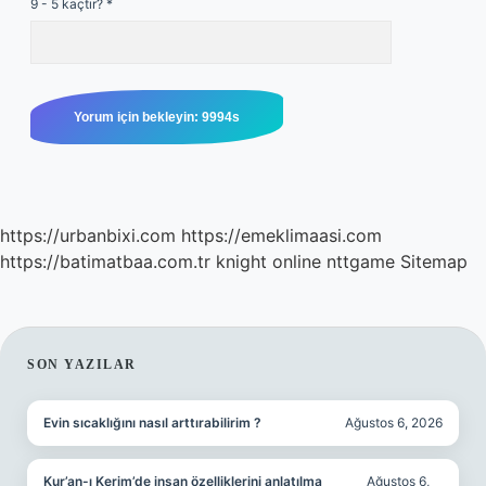
9 - 5 kaçtır?
*
https://urbanbixi.com
https://emeklimaasi.com
https://batimatbaa.com.tr
knight online
nttgame
Sitemap
SIDEBAR
SON YAZILAR
Evin sıcaklığını nasıl arttırabilirim ?
Ağustos 6, 2026
Kur’an-ı Kerim’de insan özelliklerini anlatılma
Ağustos 6,