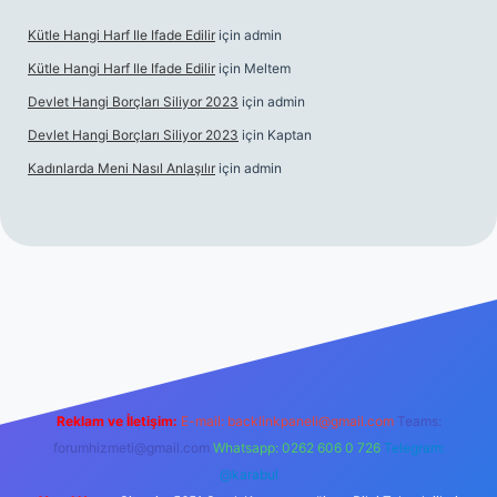
Kütle Hangi Harf Ile Ifade Edilir
için
admin
Kütle Hangi Harf Ile Ifade Edilir
için
Meltem
Devlet Hangi Borçları Siliyor 2023
için
admin
Devlet Hangi Borçları Siliyor 2023
için
Kaptan
Kadınlarda Meni Nasıl Anlaşılır
için
admin
 bahis siteleri
ilbet.casino
ilbet.online
Betexper giriş adresi g
Reklam ve İletişim:
E-mail:
backlinkpaneli@gmail.com
Teams:
forumhizmeti@gmail.com
Whatsapp: 0262 606 0 726
Telegram:
@karabul