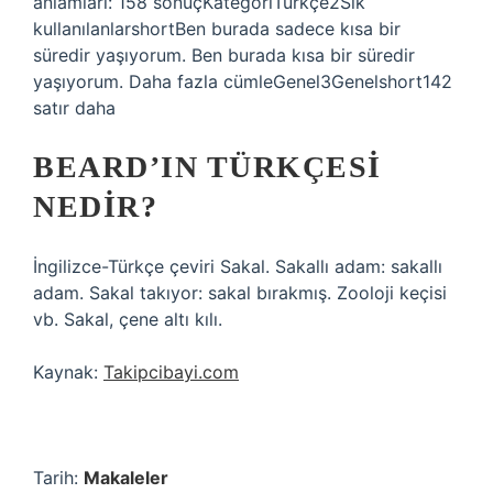
anlamları: 158 sonuçKategoriTürkçe2Sık
kullanılanlarshortBen burada sadece kısa bir
süredir yaşıyorum. Ben burada kısa bir süredir
yaşıyorum. Daha fazla cümleGenel3Genelshort142
satır daha
BEARD’IN TÜRKÇESI
NEDIR?
İngilizce-Türkçe çeviri Sakal. Sakallı adam: sakallı
adam. Sakal takıyor: sakal bırakmış. Zooloji keçisi
vb. Sakal, çene altı kılı.
Kaynak:
Takipcibayi.com
Tarih:
Makaleler