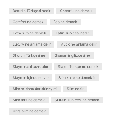
Beardın Türkçesi nedir
Cheerful ne demek
Comfort ne demek
Eco ne demek
Extra slim ne demek
Fatın Türkçesi nedir
Luxury ne anlama gelir
Muck ne anlama gelir
Shortın Türkçesi ne
Şişman ingilizcesi ne
Slaym nasıl cıvık olur
Slaym Türkçe ne demek
Slaymın içinde ne var
Slim kalıp ne demektir
Slim mi daha dar skinny mi
Slim nedir
Slim tarz ne demek
SLIMin Türkçesi ne demek
Ultra slim ne demek