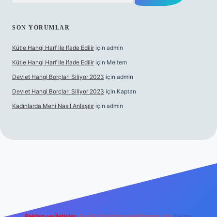
SON YORUMLAR
Kütle Hangi Harf Ile Ifade Edilir
için
admin
Kütle Hangi Harf Ile Ifade Edilir
için
Meltem
Devlet Hangi Borçları Siliyor 2023
için
admin
Devlet Hangi Borçları Siliyor 2023
için
Kaptan
Kadınlarda Meni Nasıl Anlaşılır
için
admin
 bahis siteleri
ilbet.casino
ilbet.online
Betexper giriş adresi g
Reklam ve İletişim:
E-mail:
backlinkpaneli@gmail.com
Teams: