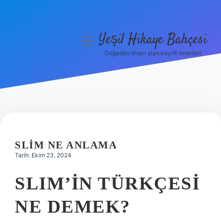
Yeşil Hikaye Bahçesi
menüyü
aç
Doğadan ilham alan keyifli öneriler!
Anasayfa
Gizlilik Politikası
Yasal Uyarı
Hakkımızda
SLIM NE ANLAMA
Tarih: Ekim 23, 2024
SLIM’IN TÜRKÇESI
NE DEMEK?