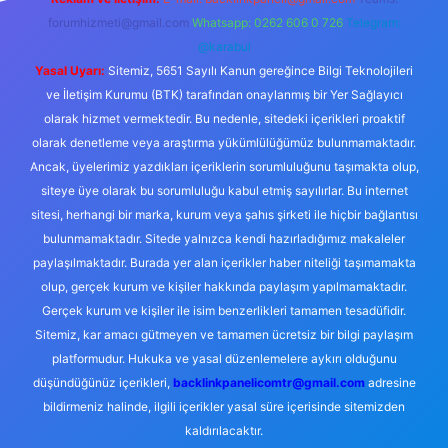
forumhizmeti@gmail.com
Whatsapp: 0262 606 0 726
Telegram:
@karabul
Yasal Uyarı:
Sitemiz, 5651 Sayılı Kanun gereğince Bilgi Teknolojileri
ve İletişim Kurumu (BTK) tarafından onaylanmış bir Yer Sağlayıcı
olarak hizmet vermektedir. Bu nedenle, sitedeki içerikleri proaktif
olarak denetleme veya araştırma yükümlülüğümüz bulunmamaktadır.
Ancak, üyelerimiz yazdıkları içeriklerin sorumluluğunu taşımakta olup,
siteye üye olarak bu sorumluluğu kabul etmiş sayılırlar. Bu internet
sitesi, herhangi bir marka, kurum veya şahıs şirketi ile hiçbir bağlantısı
bulunmamaktadır. Sitede yalnızca kendi hazırladığımız makaleler
paylaşılmaktadır. Burada yer alan içerikler haber niteliği taşımamakta
olup, gerçek kurum ve kişiler hakkında paylaşım yapılmamaktadır.
Gerçek kurum ve kişiler ile isim benzerlikleri tamamen tesadüfidir.
Sitemiz, kar amacı gütmeyen ve tamamen ücretsiz bir bilgi paylaşım
platformudur. Hukuka ve yasal düzenlemelere aykırı olduğunu
düşündüğünüz içerikleri,
backlinkpanelicomtr@gmail.com
adresine
bildirmeniz halinde, ilgili içerikler yasal süre içerisinde sitemizden
kaldırılacaktır.