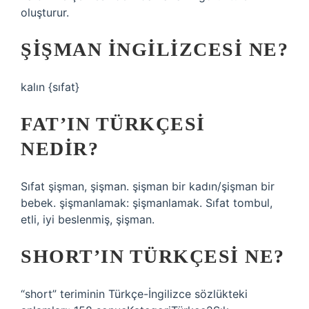
oluşturur.
ŞIŞMAN INGILIZCESI NE?
kalın {sıfat}
FAT’IN TÜRKÇESI
NEDIR?
Sıfat şişman, şişman. şişman bir kadın/şişman bir
bebek. şişmanlamak: şişmanlamak. Sıfat tombul,
etli, iyi beslenmiş, şişman.
SHORT’IN TÜRKÇESI NE?
“short” teriminin Türkçe-İngilizce sözlükteki