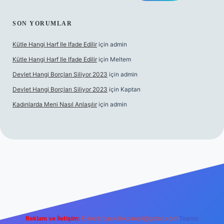
SON YORUMLAR
Kütle Hangi Harf Ile Ifade Edilir
için
admin
Kütle Hangi Harf Ile Ifade Edilir
için
Meltem
Devlet Hangi Borçları Siliyor 2023
için
admin
Devlet Hangi Borçları Siliyor 2023
için
Kaptan
Kadınlarda Meni Nasıl Anlaşılır
için
admin
 bahis siteleri
ilbet.casino
ilbet.online
Betexper giriş adresi gü
Reklam ve İletişim:
E-mail:
backlinkpaneli@gmail.com
Teams: