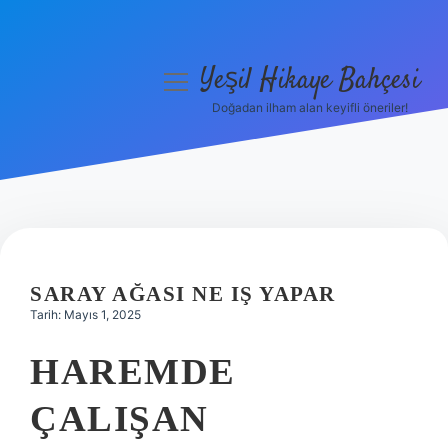
Yeşil Hikaye Bahçesi
menüyü
aç
Doğadan ilham alan keyifli öneriler!
Anasayfa
Gizlilik Politikası
Yasal Uyarı
Hakkımızda
SARAY AĞASI NE IŞ YAPAR
Tarih: Mayıs 1, 2025
HAREMDE
ÇALIŞAN