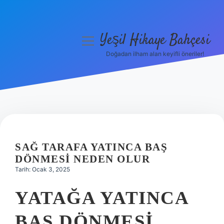
Yeşil Hikaye Bahçesi
menüyü
aç
Doğadan ilham alan keyifli öneriler!
Anasayfa
Gizlilik Politikası
Yasal Uyarı
Hakkımızda
SAĞ TARAFA YATINCA BAŞ
DÖNMESI NEDEN OLUR
Tarih: Ocak 3, 2025
YATAĞA YATINCA
BAŞ DÖNMESI