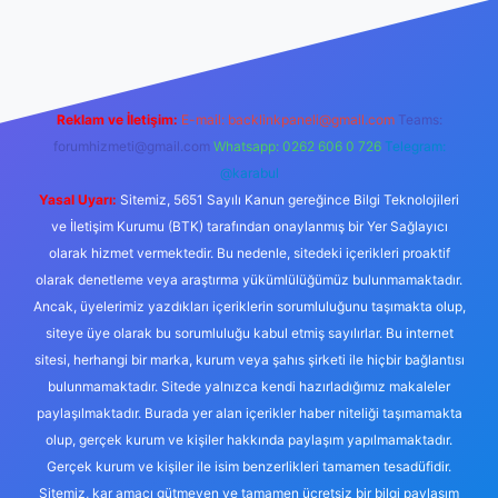
r bahis siteleri
ilbet.casino
ilbet.online
Betexper giriş adresi g
Reklam ve İletişim:
E-mail:
backlinkpaneli@gmail.com
Teams:
forumhizmeti@gmail.com
Whatsapp: 0262 606 0 726
Telegram:
@karabul
Yasal Uyarı:
Sitemiz, 5651 Sayılı Kanun gereğince Bilgi Teknolojileri
ve İletişim Kurumu (BTK) tarafından onaylanmış bir Yer Sağlayıcı
olarak hizmet vermektedir. Bu nedenle, sitedeki içerikleri proaktif
olarak denetleme veya araştırma yükümlülüğümüz bulunmamaktadır.
Ancak, üyelerimiz yazdıkları içeriklerin sorumluluğunu taşımakta olup,
siteye üye olarak bu sorumluluğu kabul etmiş sayılırlar. Bu internet
sitesi, herhangi bir marka, kurum veya şahıs şirketi ile hiçbir bağlantısı
bulunmamaktadır. Sitede yalnızca kendi hazırladığımız makaleler
paylaşılmaktadır. Burada yer alan içerikler haber niteliği taşımamakta
olup, gerçek kurum ve kişiler hakkında paylaşım yapılmamaktadır.
Gerçek kurum ve kişiler ile isim benzerlikleri tamamen tesadüfidir.
Sitemiz, kar amacı gütmeyen ve tamamen ücretsiz bir bilgi paylaşım