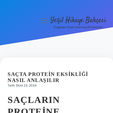
Yeşil Hikaye Bahçesi
menüyü
aç
Doğadan ilham alan keyifli öneriler!
Anasayfa
Gizlilik Politikası
Yasal Uyarı
Hakkımızda
SAÇTA PROTEIN EKSIKLIĞI
NASIL ANLAŞILIR
Tarih: Ekim 23, 2024
SAÇLARIN
PROTEINE