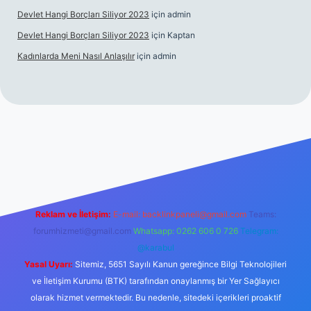
Devlet Hangi Borçları Siliyor 2023
için
admin
Devlet Hangi Borçları Siliyor 2023
için
Kaptan
Kadınlarda Meni Nasıl Anlaşılır
için
admin
is siteleri
ilbet.casino
ilbet.online
Betexper giriş adresi günce
Reklam ve İletişim:
E-mail:
backlinkpaneli@gmail.com
Teams:
forumhizmeti@gmail.com
Whatsapp: 0262 606 0 726
Telegram:
@karabul
Yasal Uyarı:
Sitemiz, 5651 Sayılı Kanun gereğince Bilgi Teknolojileri
ve İletişim Kurumu (BTK) tarafından onaylanmış bir Yer Sağlayıcı
olarak hizmet vermektedir. Bu nedenle, sitedeki içerikleri proaktif