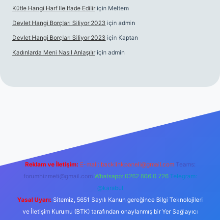
Kütle Hangi Harf Ile Ifade Edilir
için
Meltem
Devlet Hangi Borçları Siliyor 2023
için
admin
Devlet Hangi Borçları Siliyor 2023
için
Kaptan
Kadınlarda Meni Nasıl Anlaşılır
için
admin
his siteleri
ilbet.casino
ilbet.online
Betexper giriş adresi günc
Reklam ve İletişim:
E-mail:
backlinkpaneli@gmail.com
Teams:
forumhizmeti@gmail.com
Whatsapp: 0262 606 0 726
Telegram:
@karabul
Yasal Uyarı:
Sitemiz, 5651 Sayılı Kanun gereğince Bilgi Teknolojileri
ve İletişim Kurumu (BTK) tarafından onaylanmış bir Yer Sağlayıcı