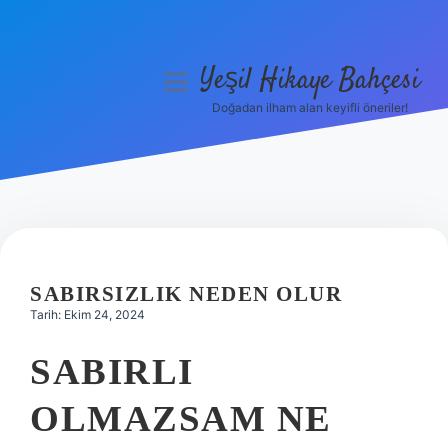
Yeşil Hikaye Bahçesi
menüyü
aç
Doğadan ilham alan keyifli öneriler!
Anasayfa
Gizlilik Politikası
Yasal Uyarı
Hakkımızda
SABIRSIZLIK NEDEN OLUR
Tarih: Ekim 24, 2024
SABIRLI
OLMAZSAM NE