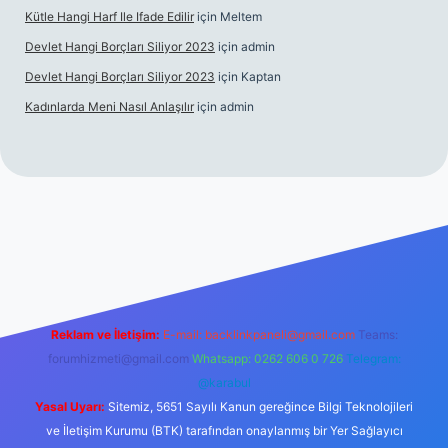
Kütle Hangi Harf Ile Ifade Edilir
için
Meltem
Devlet Hangi Borçları Siliyor 2023
için
admin
Devlet Hangi Borçları Siliyor 2023
için
Kaptan
Kadınlarda Meni Nasıl Anlaşılır
için
admin
ahis siteleri
ilbet.casino
ilbet.online
Betexper giriş adresi gün
Reklam ve İletişim:
E-mail:
backlinkpaneli@gmail.com
Teams:
forumhizmeti@gmail.com
Whatsapp: 0262 606 0 726
Telegram:
@karabul
Yasal Uyarı:
Sitemiz, 5651 Sayılı Kanun gereğince Bilgi Teknolojileri
ve İletişim Kurumu (BTK) tarafından onaylanmış bir Yer Sağlayıcı