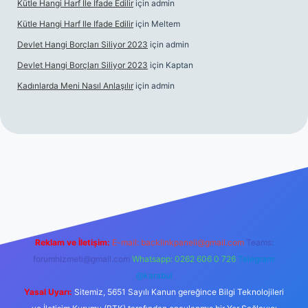
Kütle Hangi Harf Ile Ifade Edilir
için
admin
Kütle Hangi Harf Ile Ifade Edilir
için
Meltem
Devlet Hangi Borçları Siliyor 2023
için
admin
Devlet Hangi Borçları Siliyor 2023
için
Kaptan
Kadınlarda Meni Nasıl Anlaşılır
için
admin
 bahis siteleri
ilbet.casino
ilbet.online
Betexper giriş adresi g
Reklam ve İletişim:
E-mail:
backlinkpaneli@gmail.com
Teams:
forumhizmeti@gmail.com
Whatsapp: 0262 606 0 726
Telegram:
@karabul
Yasal Uyarı:
Sitemiz, 5651 Sayılı Kanun gereğince Bilgi Teknolojileri