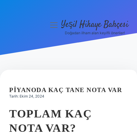
Yeşil Hikaye Bahçesi
menüyü
aç
Doğadan ilham alan keyifli öneriler!
Anasayfa
Gizlilik Politikası
Yasal Uyarı
Hakkımızda
PIYANODA KAÇ TANE NOTA VAR
Tarih: Ekim 24, 2024
TOPLAM KAÇ
NOTA VAR?