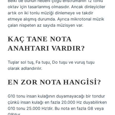
Belki de bunun nedeni çoğu enstrümanın 12 tonlu
oktav için tasarlanmış olmasıdır. Ancak dinleyiciler
artık on iki tonlu müziği dinlemeye ve takdir
etmeye alışmış durumda. Ayrıca mikrotonal müzik
çalan nispeten az sayıda müzisyen var.
KAÇ TANE NOTA
ANAHTARI VARDIR?
Tuşlar sol tuş, Fa tuşu, Do tuşu ve vuruş tuşu
olarak adlandırılır.
EN ZOR NOTA HANGISI?
G10 tonu insan kulağının duyamayacağı bir tondur
çünkü insan kulağı en fazla 20.000 Hz duyabilirken
G10 tonu 25.000 Hz’dir. Bu nota en fazla G8 veya
G9’dur.