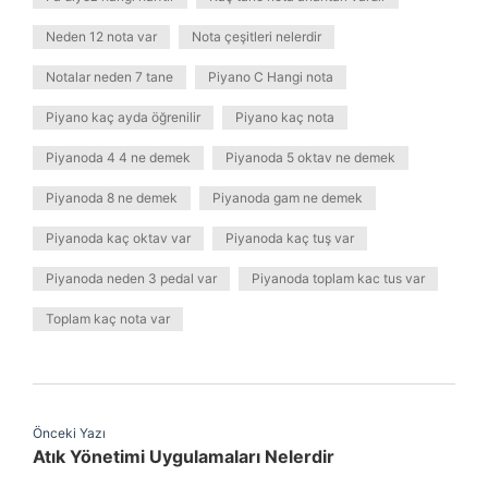
Neden 12 nota var
Nota çeşitleri nelerdir
Notalar neden 7 tane
Piyano C Hangi nota
Piyano kaç ayda öğrenilir
Piyano kaç nota
Piyanoda 4 4 ne demek
Piyanoda 5 oktav ne demek
Piyanoda 8 ne demek
Piyanoda gam ne demek
Piyanoda kaç oktav var
Piyanoda kaç tuş var
Piyanoda neden 3 pedal var
Piyanoda toplam kac tus var
Toplam kaç nota var
Önceki Yazı
Atık Yönetimi Uygulamaları Nelerdir