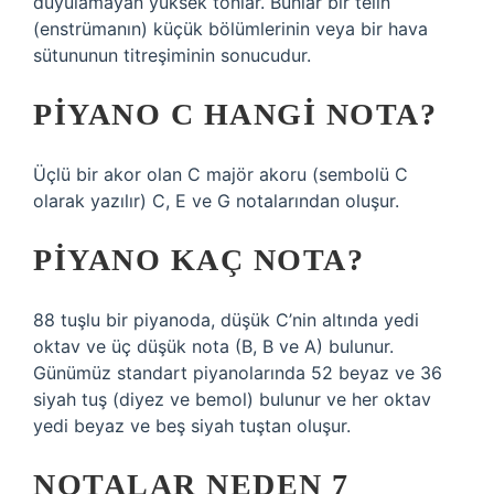
duyulamayan yüksek tonlar. Bunlar bir telin
(enstrümanın) küçük bölümlerinin veya bir hava
sütununun titreşiminin sonucudur.
PIYANO C HANGI NOTA?
Üçlü bir akor olan C majör akoru (sembolü C
olarak yazılır) C, E ve G notalarından oluşur.
PIYANO KAÇ NOTA?
88 tuşlu bir piyanoda, düşük C’nin altında yedi
oktav ve üç düşük nota (B, B ve A) bulunur.
Günümüz standart piyanolarında 52 beyaz ve 36
siyah tuş (diyez ve bemol) bulunur ve her oktav
yedi beyaz ve beş siyah tuştan oluşur.
NOTALAR NEDEN 7