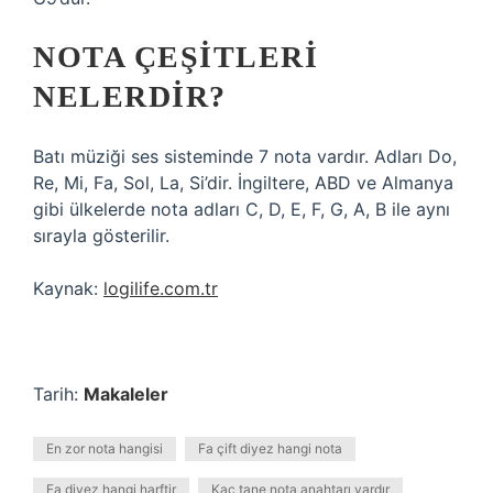
NOTA ÇEŞITLERI
NELERDIR?
Batı müziği ses sisteminde 7 nota vardır. Adları Do,
Re, Mi, Fa, Sol, La, Si’dir. İngiltere, ABD ve Almanya
gibi ülkelerde nota adları C, D, E, F, G, A, B ile aynı
sırayla gösterilir.
Kaynak:
logilife.com.tr
Tarih:
Makaleler
En zor nota hangisi
Fa çift diyez hangi nota
Fa diyez hangi harftir
Kaç tane nota anahtarı vardır