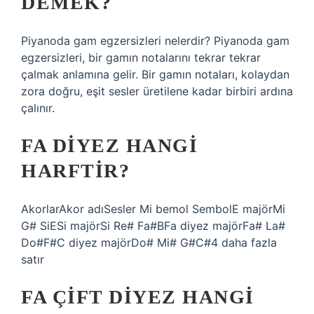
DEMEK?
Piyanoda gam egzersizleri nelerdir? Piyanoda gam
egzersizleri, bir gamın notalarını tekrar tekrar
çalmak anlamına gelir. Bir gamın notaları, kolaydan
zora doğru, eşit sesler üretilene kadar birbiri ardına
çalınır.
FA DIYEZ HANGI
HARFTIR?
AkorlarAkor adıSesler Mi bemol SembolE majörMi
G# SiESi majörSi Re# Fa#BFa diyez majörFa# La#
Do#F#C diyez majörDo# Mi# G#C#4 daha fazla
satır
FA ÇIFT DIYEZ HANGI