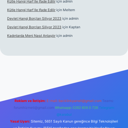
Kütle Hangi Harf Ile Ifade Edilir
için
admin
Kütle Hangi Harf Ile Ifade Edilir
için
Meltem
Devlet Hangi Borçları Siliyor 2023
için
admin
Devlet Hangi Borçları Siliyor 2023
için
Kaptan
Kadınlarda Meni Nasıl Anlaşılır
için
admin
ahis siteleri
ilbet.casino
ilbet.online
Betexper giriş adresi gün
Reklam ve İletişim:
E-mail:
backlinkpaneli@gmail.com
Teams:
forumhizmeti@gmail.com
Whatsapp: 0262 606 0 726
Telegram:
@karabul
Yasal Uyarı:
Sitemiz, 5651 Sayılı Kanun gereğince Bilgi Teknolojileri