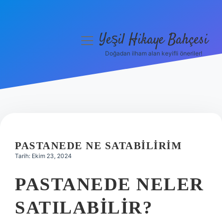
Yeşil Hikaye Bahçesi
menüyü
aç
Doğadan ilham alan keyifli öneriler!
Anasayfa
Gizlilik Politikası
Yasal Uyarı
Hakkımızda
PASTANEDE NE SATABILIRIM
Tarih: Ekim 23, 2024
PASTANEDE NELER
SATILABILIR?