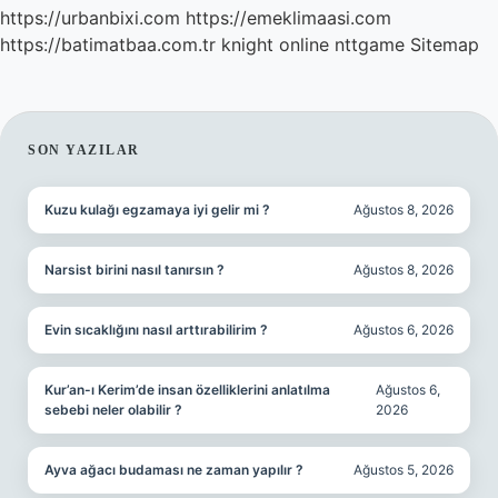
https://urbanbixi.com
https://emeklimaasi.com
https://batimatbaa.com.tr
knight online
nttgame
Sitemap
SIDEBAR
SON YAZILAR
Kuzu kulağı egzamaya iyi gelir mi ?
Ağustos 8, 2026
Narsist birini nasıl tanırsın ?
Ağustos 8, 2026
Evin sıcaklığını nasıl arttırabilirim ?
Ağustos 6, 2026
Kur’an-ı Kerim’de insan özelliklerini anlatılma
Ağustos 6,
sebebi neler olabilir ?
2026
Ayva ağacı budaması ne zaman yapılır ?
Ağustos 5, 2026