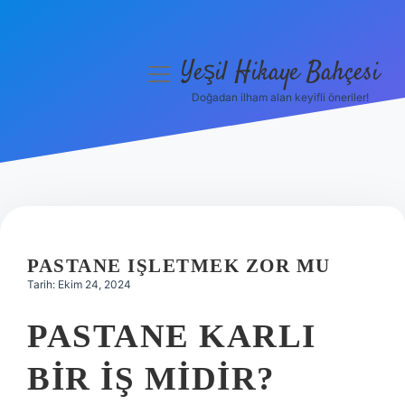
Yeşil Hikaye Bahçesi
menüyü
aç
Doğadan ilham alan keyifli öneriler!
Anasayfa
Gizlilik Politikası
Yasal Uyarı
Hakkımızda
PASTANE IŞLETMEK ZOR MU
Tarih: Ekim 24, 2024
PASTANE KARLI
BIR IŞ MIDIR?