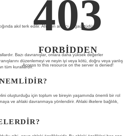
403
?
tığında akıl terk edilir. Ahlakın amacı doğaüstüdür.
FORBIDDEN
allardır. Bazı davranışlar, onlara daha yüksek değerler
davranışlarını düzenlemeyi ve neyin iyi veya kötü, doğru veya yanlış
Access to this resource on the server is denied!
 tüm kurallardır.
ÖNEMLIDIR?
lini oluşturduğu için toplum ve bireyin yaşamında önemli bir rol
maya ve ahlaki davranmaya yönlendirir. Ahlaki ilkelere bağlılık,
ELERDIR?
ğu gibi- onun ahlaki özellikleridir. Bu ahlaki özellikleri beş ana