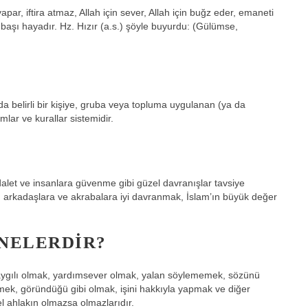
apar, iftira atmaz, Allah için sever, Allah için buğz eder, emaneti
 başı hayadır. Hz. Hızır (a.s.) şöyle buyurdu: (Gülümse,
?
a belirli bir kişiye, gruba veya topluma uygulanan (ya da
lar ve kurallar sistemidir.
dalet ve insanlara güvenme gibi güzel davranışlar tavsiye
 arkadaşlara ve akrabalara iyi davranmak, İslam’ın büyük değer
NELERDIR?
saygılı olmak, yardımsever olmak, yalan söylememek, sözünü
ek, göründüğü gibi olmak, işini hakkıyla yapmak ve diğer
el ahlakın olmazsa olmazlarıdır.