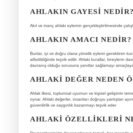
AHLAKIN GAYESI NEDIR
Akıl ve inanç ahlaki eylemin gerçekleştirilmesinde çatış
AHLAKIN AMACI NEDIR?
Bunlar, iyi ve doğru olana yönelik eylemi gerektiren kur
atfedildiğinde teşvik edilir. Ahlaki kurallar, bireylerin 
davranış olduğu sorusuna yanıtlar sağlamayı amaçlayan
AHLAKI DEĞER NEDEN 
Ahlak ilkesi, toplumsal uyumun ve kişisel gelişimin teme
oynar. Ahlaki değerler, insanları doğruyu yanlıştan ayır
güvenilirlik ve saygınlık kazanmayı teşvik eder.
AHLAKI ÖZELLIKLERI N
Peygamberimizin davranışlarının temeli -her insanda oldu