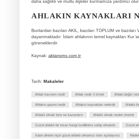
daha sağlıklı ve mutlu ilişkiler kurmamıza yardımcı olur
AHLAKIN KAYNAKLARI 
Bunlardan bazıları AKIL, bazıları TOPLUM ve bazıla
dayanmaktadır. İslam ahlakının temel kaynakları Kur’
göreneklerdir.
Kaynak:
aktansms.com.tr
Tarih:
Makaleler
Ahlak kavramı nedir
Ahlak nedir 3 örnek
Ahlaki değer ned
Ahlakın gayesi nedir
Ahlakın kaynakları nelerdir
Ahlaklı b
Ahlaklı olmak bize ne kazandırır
Ahlaklı olmak neden önemli
Güzel ahlaklı bir insan hangi özelliklere sahip olmalıdır
Güzel ahl
İslam dininin niçin güzel ahlaklı olmamızı ister açıklayınız
Neden