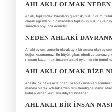
AHLAKLI OLMAK NEDEN
Ahlak, toplumdaki bireylerin güvenlik, huzur ve mutlulu
olarak eğilimli olup olmadıkları toplumun huzuru ve dingi
süreçleri boyunca edinirler.
NEDEN AHLAKI DAVRAN
Ahlaki eylem, zorunlu olarak açık bir amacı olan eylemd
değer kazanamaz. En büyük çıkar, ebedi ve sonsuz çıkar
rızasını kazanmak, insanın ahlaki eylemlerinin temel n
AHLAKLI OLMAK BIZE N
Analitik bir bakış açısından, iyi ahlak insanları arındırır
manevi olarak kötülüklerden temizlendiğine inanır. Madd
kötülüklerden kurtulma ihtiyacı hisseder.
AHLAKLI BIR INSAN NAS