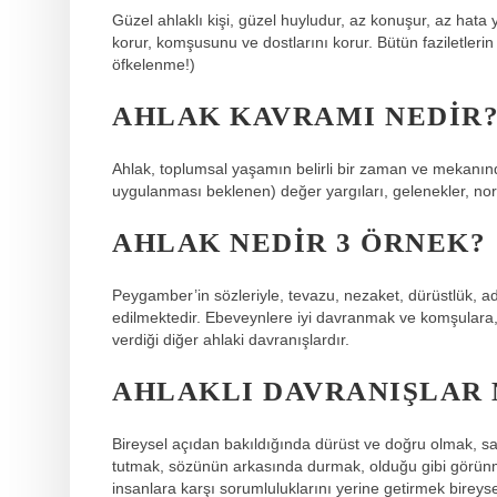
Güzel ahlaklı kişi, güzel huyludur, az konuşur, az hata y
korur, komşusunu ve dostlarını korur. Bütün faziletlerin
öfkelenme!)
AHLAK KAVRAMI NEDIR
Ahlak, toplumsal yaşamın belirli bir zaman ve mekanınd
uygulanması beklenen) değer yargıları, gelenekler, norm
AHLAK NEDIR 3 ÖRNEK?
Peygamber’in sözleriyle, tevazu, nezaket, dürüstlük, a
edilmektedir. Ebeveynlere iyi davranmak ve komşulara,
verdiği diğer ahlaki davranışlardır.
AHLAKLI DAVRANIŞLAR 
Bireysel açıdan bakıldığında dürüst ve doğru olmak, 
tutmak, sözünün arkasında durmak, olduğu gibi görünm
insanlara karşı sorumluluklarını yerine getirmek bireys