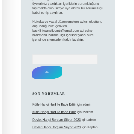
üyelerimiz yazdıkları içeriklerin sorumluluğunu
taşımakta olup, siteye üye olarak bu sorumluluğu
kabul etmiş sayılırlar.
Hukuka ve yasal düzenlemelere aykırı olduğunu
düşündüğünüz içerikleri,
backlinkpanelicomtr@gmail.com
adresine
bildirmeniz halinde, ilgili içerikler yasal süre
içerisinde sitemizden kaldırılacaktır.
Arama
SON YORUMLAR
Kütle Hangi Harf Ile Ifade Edilir
için
admin
Kütle Hangi Harf Ile Ifade Edilir
için
Meltem
Devlet Hangi Borçları Siliyor 2023
için
admin
Devlet Hangi Borçları Siliyor 2023
için
Kaptan