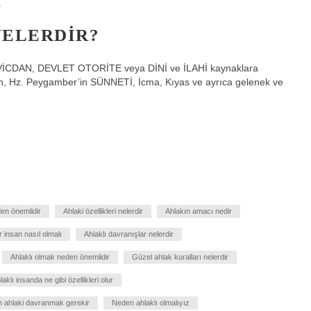
.
NELERDIR?
rı VİCDAN, DEVLET OTORİTE veya DİNİ ve İLAHİ kaynaklara
an, Hz. Peygamber’in SÜNNETİ, İcma, Kıyas ve ayrıca gelenek ve
en önemlidir
Ahlaki özellikleri nelerdir
Ahlakın amacı nedir
ir insan nasıl olmalı
Ahlaklı davranışlar nelerdir
Ahlaklı olmak neden önemlidir
Güzel ahlak kuralları nelerdir
aklı insanda ne gibi özellikleri olur
 ahlaki davranmak gerekir
Neden ahlaklı olmalıyız