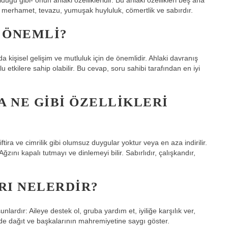
 merhamet, tevazu, yumuşak huyluluk, cömertlik ve sabırdır.
 ÖNEMLI?
kişisel gelişim ve mutluluk için de önemlidir. Ahlaki davranış
tkilere sahip olabilir. Bu cevap, soru sahibi tarafından en iyi
A NE GIBI ÖZELLIKLERI
 iftira ve cimrilik gibi olumsuz duygular yoktur veya en aza indirilir.
ğzını kapalı tutmayı ve dinlemeyi bilir. Sabırlıdır, çalışkandır,
RI NELERDIR?
lardır: Aileye destek ol, gruba yardım et, iyiliğe karşılık ver,
kilde dağıt ve başkalarının mahremiyetine saygı göster.