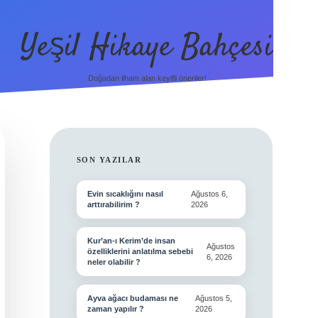
Yeşil Hikaye Bahçesi
Doğadan ilham alan keyifli öneriler!
SIDEBAR
SON YAZILAR
Evin sıcaklığını nasıl
Ağustos 6,
arttırabilirim ?
2026
Kur’an-ı Kerim’de insan
Ağustos
özelliklerini anlatılma sebebi
6, 2026
neler olabilir ?
Ayva ağacı budaması ne
Ağustos 5,
zaman yapılır ?
2026