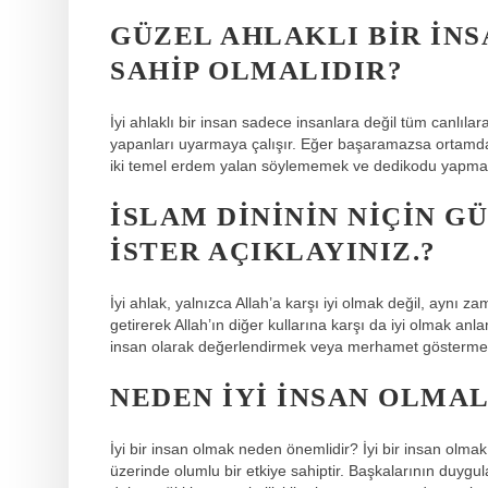
GÜZEL AHLAKLI BIR IN
SAHIP OLMALIDIR?
İyi ahlaklı bir insan sadece insanlara değil tüm canlıla
yapanları uyarmaya çalışır. Eğer başaramazsa ortamda
iki temel erdem yalan söylememek ve dedikodu yapma
İSLAM DINININ NIÇIN 
ISTER AÇIKLAYINIZ.?
İyi ahlak, yalnızca Allah’a karşı iyi olmak değil, aynı 
getirerek Allah’ın diğer kullarına karşı da iyi olmak an
insan olarak değerlendirmek veya merhamet göstermek i
NEDEN IYI INSAN OLMAL
İyi bir insan olmak neden önemlidir? İyi bir insan olma
üzerinde olumlu bir etkiye sahiptir. Başkalarının duygul