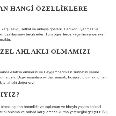
SAN HANGI ÖZELLIKLERE
ra karşı sevgi, şefkat ve anlayış gösterir. Dedikodu yapmaz ve
n uzaklaşmayı tercih eder. Tüm öğretilerde kaçınılması gereken
maktır.
GÜZEL AHLAKLI OLMAMIZI
zamanda Allah’ın emirlerini ve Peygamberimizin sünnetini yerine
lamına gelir. Diğer insanlara iyi davranmak, hoşgörülü olmak, onları
yi ahlaki değerlerdir.
IYIZ?
k birçok açıdan önemlidir ve toplumun ve bireyin yaşam kalitesi
arını anlama ve onlara karşı empati kurma yeteneğini geliştirir. Bu,