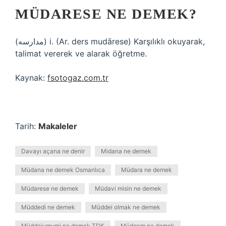
MÜDARESE NE DEMEK?
(ﻣﺪﺍﺭﺳﻪ) i. (Ar. ders mudārese) Karşılıklı okuyarak,
talimat vererek ve alarak öğretme.
Kaynak:
fsotogaz.com.tr
Tarih:
Makaleler
Davayı açana ne denir
Midana ne demek
Müdana ne demek Osmanlıca
Müdara ne demek
Müdarese ne demek
Müdavi misin ne demek
Müddedi ne demek
Müddei olmak ne demek
Müddeiumumi ne demek TDK
Müdgam ne demek