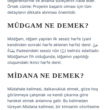
değerlendirme ve anlama süreçlerini ifade eder.
Örnek cümle: Projenin başarılı olması için tüm
detayların dikkate alınması önemlidir.
MÜDGAM NE DEMEK?
Müdğam, idğam yapılan ilk sessiz harfe (yani
kendinden sonraki harfe eklenen harfe) denir. مَنْ
يَشَاءُ ifadesindeki sessiz nûn (نْ) belirsiz edattadır.
Müdğamun fih olduğunda; idğamın yapıldığı
oluşumdaki ikinci harfe denir.
MIDANA NE DEMEK?
Müdahale kelimesi, dalkavukluk etmek, göze hoş
görünmeye çalışmak ve kendi çıkarına göre
hareket etmek anlamına gelir. Bu kelimeden
türeyen Müdana kelimesi, bir kimsenin otoritesine