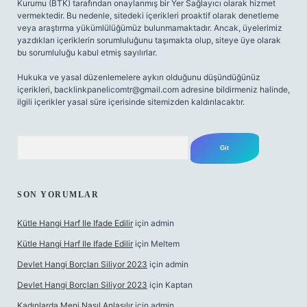
Kurumu (BTK) tarafından onaylanmış bir Yer Sağlayıcı olarak hizmet
vermektedir. Bu nedenle, sitedeki içerikleri proaktif olarak denetleme
veya araştırma yükümlülüğümüz bulunmamaktadır. Ancak, üyelerimiz
yazdıkları içeriklerin sorumluluğunu taşımakta olup, siteye üye olarak
bu sorumluluğu kabul etmiş sayılırlar.
Hukuka ve yasal düzenlemelere aykırı olduğunu düşündüğünüz
içerikleri,
backlinkpanelicomtr@gmail.com
adresine bildirmeniz halinde,
ilgili içerikler yasal süre içerisinde sitemizden kaldırılacaktır.
Arama
SON YORUMLAR
Kütle Hangi Harf Ile Ifade Edilir
için
admin
Kütle Hangi Harf Ile Ifade Edilir
için
Meltem
Devlet Hangi Borçları Siliyor 2023
için
admin
Devlet Hangi Borçları Siliyor 2023
için
Kaptan
Kadınlarda Meni Nasıl Anlaşılır
için
admin