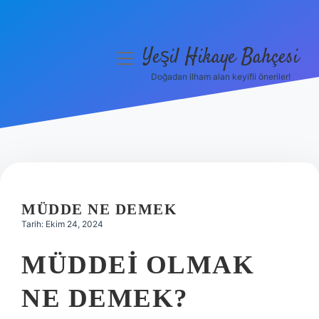
Yeşil Hikaye Bahçesi
menüyü
aç
Doğadan ilham alan keyifli öneriler!
Anasayfa
Gizlilik Politikası
Yasal Uyarı
Hakkımızda
MÜDDE NE DEMEK
Tarih: Ekim 24, 2024
MÜDDEI OLMAK
NE DEMEK?