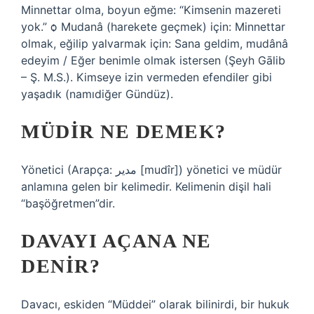
Minnettar olma, boyun eğme: “Kimsenin mazereti
yok.” ѻ Mudanâ (harekete geçmek) için: Minnettar
olmak, eğilip yalvarmak için: Sana geldim, mudânâ
edeyim / Eğer benimle olmak istersen (Şeyh Gālib
– Ş. M.S.). Kimseye izin vermeden efendiler gibi
yaşadık (namıdiğer Gündüz).
MÜDIR NE DEMEK?
Yönetici (Arapça: مدير [mudîr]) yönetici ve müdür
anlamına gelen bir kelimedir. Kelimenin dişil hali
“başöğretmen”dir.
DAVAYI AÇANA NE
DENIR?
Davacı, eskiden “Müddei” olarak bilinirdi, bir hukuk