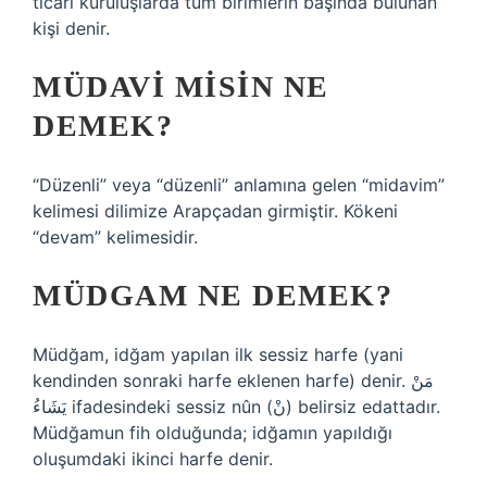
ticari kuruluşlarda tüm birimlerin başında bulunan
kişi denir.
MÜDAVI MISIN NE
DEMEK?
“Düzenli” veya “düzenli” anlamına gelen “midavim”
kelimesi dilimize Arapçadan girmiştir. Kökeni
“devam” kelimesidir.
MÜDGAM NE DEMEK?
Müdğam, idğam yapılan ilk sessiz harfe (yani
kendinden sonraki harfe eklenen harfe) denir. مَنْ
يَشَاءُ ifadesindeki sessiz nûn (نْ) belirsiz edattadır.
Müdğamun fih olduğunda; idğamın yapıldığı
oluşumdaki ikinci harfe denir.