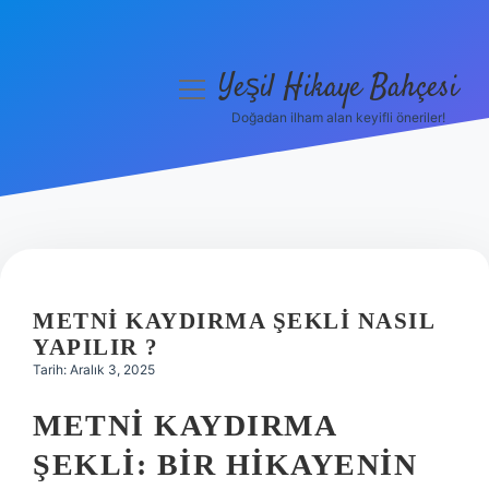
Yeşil Hikaye Bahçesi
menüyü
aç
Doğadan ilham alan keyifli öneriler!
Anasayfa
Gizlilik Politikası
Yasal Uyarı
Hakkımızda
METNI KAYDIRMA ŞEKLI NASIL
YAPILIR ?
Tarih: Aralık 3, 2025
METNI KAYDIRMA
ŞEKLI: BIR HIKAYENIN