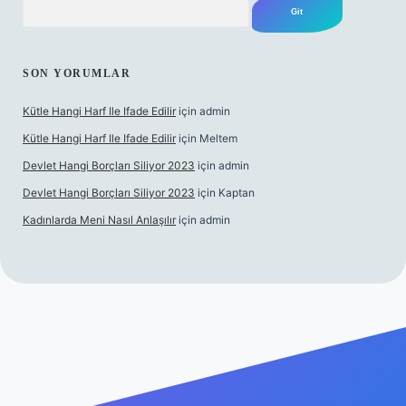
SON YORUMLAR
Kütle Hangi Harf Ile Ifade Edilir
için
admin
Kütle Hangi Harf Ile Ifade Edilir
için
Meltem
Devlet Hangi Borçları Siliyor 2023
için
admin
Devlet Hangi Borçları Siliyor 2023
için
Kaptan
Kadınlarda Meni Nasıl Anlaşılır
için
admin
ilir bahis siteleri
ilbet.casino
ilbet.online
Betexper giriş adres