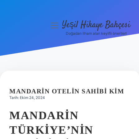
Yeşil Hikaye Bahçesi
menüyü
aç
Doğadan ilham alan keyifli öneriler!
Anasayfa
Gizlilik Politikası
Yasal Uyarı
Hakkımızda
MANDARIN OTELIN SAHIBI KIM
Tarih: Ekim 24, 2024
MANDARIN
TÜRKIYE’NIN