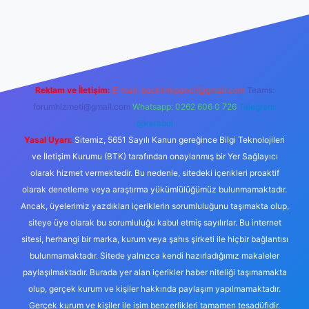
ahis siteleri
ilbet.casino
ilbet.online
Betexper giriş adresi günc
Reklam ve İletişim:
E-mail:
backlinkpaneli@gmail.com
Teams:
forumhizmeti@gmail.com
Whatsapp: 0262 606 0 726
Telegram:
@karabul
Yasal Uyarı:
Sitemiz, 5651 Sayılı Kanun gereğince Bilgi Teknolojileri
ve İletişim Kurumu (BTK) tarafından onaylanmış bir Yer Sağlayıcı
olarak hizmet vermektedir. Bu nedenle, sitedeki içerikleri proaktif
olarak denetleme veya araştırma yükümlülüğümüz bulunmamaktadır.
Ancak, üyelerimiz yazdıkları içeriklerin sorumluluğunu taşımakta olup,
siteye üye olarak bu sorumluluğu kabul etmiş sayılırlar. Bu internet
sitesi, herhangi bir marka, kurum veya şahıs şirketi ile hiçbir bağlantısı
bulunmamaktadır. Sitede yalnızca kendi hazırladığımız makaleler
paylaşılmaktadır. Burada yer alan içerikler haber niteliği taşımamakta
olup, gerçek kurum ve kişiler hakkında paylaşım yapılmamaktadır.
Gerçek kurum ve kişiler ile isim benzerlikleri tamamen tesadüfidir.