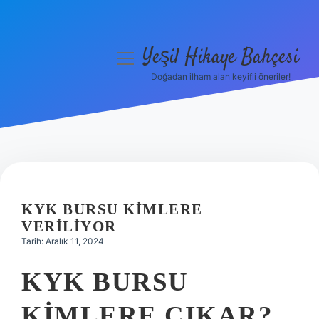
Yeşil Hikaye Bahçesi
menüyü
aç
Doğadan ilham alan keyifli öneriler!
Anasayfa
Gizlilik Politikası
Yasal Uyarı
Hakkımızda
KYK BURSU KIMLERE
VERILIYOR
Tarih: Aralık 11, 2024
KYK BURSU
KIMLERE ÇIKAR?