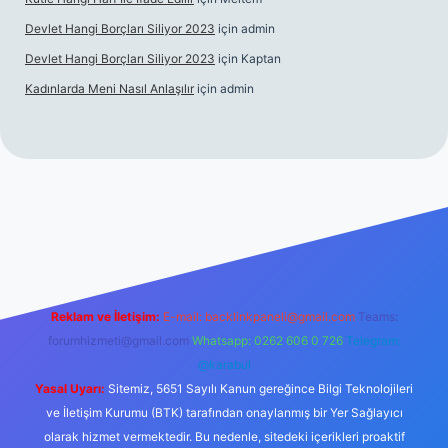
Devlet Hangi Borçları Siliyor 2023
için
admin
Devlet Hangi Borçları Siliyor 2023
için
Kaptan
Kadınlarda Meni Nasıl Anlaşılır
için
admin
ir bahis siteleri
ilbet.casino
ilbet.online
Betexper giriş adresi
Reklam ve İletişim:
E-mail:
backlinkpaneli@gmail.com
Teams:
forumhizmeti@gmail.com
Whatsapp: 0262 606 0 726
Telegram:
@karabul
Yasal Uyarı:
Sitemiz, 5651 Sayılı Kanun gereğince Bilgi Teknolojileri
ve İletişim Kurumu (BTK) tarafından onaylanmış bir Yer Sağlayıcı
olarak hizmet vermektedir. Bu nedenle, sitedeki içerikleri proaktif