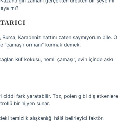
Kazandığın zamanı gerçekten üretken bir şeye mi
maya mı?
RTARICI
ul, Bursa, Karadeniz hattını zaten saymıyorum bile. O
ne “çamaşır ormanı” kurmak demek.
ağlar. Küf kokusu, nemli çamaşır, evin içinde askı
i ciddi fark yaratabilir. Toz, polen gibi dış etkenlere
ollü bir hijyen sunar.
temizlik alışkanlığı hâlâ belirleyici faktör.