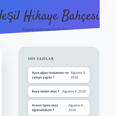
Yeşil Hikaye Bahçesi
Doğadan ilham alan keyifli öneriler!
https://betci.co/
en güvenilir ba
SIDEBAR
SON YAZILAR
Ayva ağacı budaması ne
Ağustos 5,
zaman yapılır ?
2026
Boya neden akar ?
Ağustos 4, 2026
Aracın tipini nasıl
Ağustos 4,
öğrenebilirim ?
2026