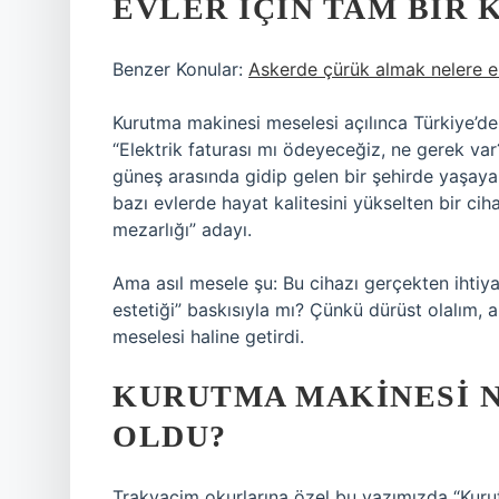
EVLER İÇIN TAM BIR 
Benzer Konular:
Askerde çürük almak nelere e
Kurutma makinesi meselesi açılınca Türkiye’de 
“Elektrik faturası mı ödeyeceğiz, ne gerek var
güneş arasında gidip gelen bir şehirde yaşaya
bazı evlerde hayat kalitesini yükselten bir cih
mezarlığı” adayı.
Ama asıl mesele şu: Bu cihazı gerçekten ihtiy
estetiği” baskısıyla mı? Çünkü dürüst olalım, a
meselesi haline getirdi.
KURUTMA MAKINESI 
OLDU?
Trakyacim okurlarına özel bu yazımızda “Kuru