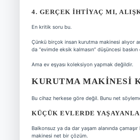
4. GERÇEK IHTIYAÇ MI, ALIŞ
En kritik soru bu.
Çünkü birçok insan kurutma makinesi alıyor am
da “evimde eksik kalmasın” düşüncesi baskın ç
Ama ev eşyası koleksiyon yapmak değildir.
KURUTMA MAKINESI K
Bu cihaz herkese göre değil. Bunu net söylem
KÜÇÜK EVLERDE YAŞAYANL
Balkonsuz ya da dar yaşam alanında çamaşır k
makinesi net bir çözüm.