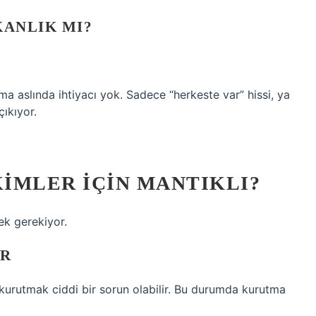
KANLIK MI?
a aslında ihtiyacı yok. Sadece “herkeste var” hissi, ya
ıkıyor.
IMLER İÇIN MANTIKLI?
ek gerekiyor.
AR
urutmak ciddi bir sorun olabilir. Bu durumda kurutma