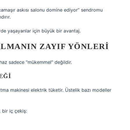
çamaşır askısı salonu domine ediyor” sendromu
ırır.
rde yaşayanlar için büyük bir avantaj.
LMANIN ZAYIF YÖNLERI
cihaz sadece “mükemmel” değildir.
EĞI
ma makinesi elektrik tüketir. Üstelik bazı modeller
bir iç çekiş: