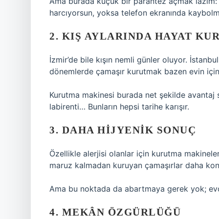
Ama burada küçük bir parantez açmak lazım: 
harcıyorsun, yoksa telefon ekranında kaybol
2. KIŞ AYLARINDA HAYAT KU
İzmir’de bile kışın nemli günler oluyor. İstanb
dönemlerde çamaşır kurutmak bazen evin içi
Kurutma makinesi burada net şekilde avantaj s
labirenti… Bunların hepsi tarihe karışır.
3. DAHA HIJYENIK SONUÇ
Özellikle alerjisi olanlar için kurutma makineler
maruz kalmadan kuruyan çamaşırlar daha kontr
Ama bu noktada da abartmaya gerek yok; evdeki 
4. MEKÂN ÖZGÜRLÜĞÜ