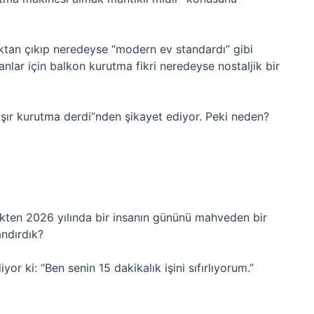
ktan çıkıp neredeyse “modern ev standardı” gibi
anlar için balkon kurutma fikri neredeyse nostaljik bir
maşır kurutma derdi”nden şikayet ediyor. Peki neden?
ten 2026 yılında bir insanın gününü mahveden bir
andırdık?
r ki: “Ben senin 15 dakikalık işini sıfırlıyorum.”