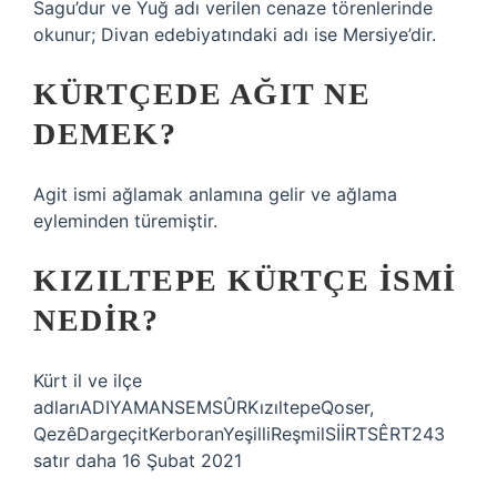
Sagu’dur ve Yuğ adı verilen cenaze törenlerinde
okunur; Divan edebiyatındaki adı ise Mersiye’dir.
KÜRTÇEDE AĞIT NE
DEMEK?
Agit ismi ağlamak anlamına gelir ve ağlama
eyleminden türemiştir.
KIZILTEPE KÜRTÇE ISMI
NEDIR?
Kürt il ve ilçe
adlarıADIYAMANSEMSÛRKızıltepeQoser,
QezêDargeçitKerboranYeşilliReşmilSİİRTSÊRT243
satır daha 16 Şubat 2021