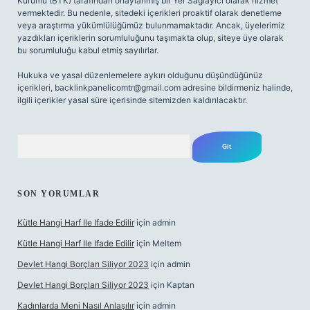
Kurumu (BTK) tarafından onaylanmış bir Yer Sağlayıcı olarak hizmet
vermektedir. Bu nedenle, sitedeki içerikleri proaktif olarak denetleme
veya araştırma yükümlülüğümüz bulunmamaktadır. Ancak, üyelerimiz
yazdıkları içeriklerin sorumluluğunu taşımakta olup, siteye üye olarak
bu sorumluluğu kabul etmiş sayılırlar.
Hukuka ve yasal düzenlemelere aykırı olduğunu düşündüğünüz
içerikleri,
backlinkpanelicomtr@gmail.com
adresine bildirmeniz halinde,
ilgili içerikler yasal süre içerisinde sitemizden kaldırılacaktır.
Arama
SON YORUMLAR
Kütle Hangi Harf Ile Ifade Edilir
için
admin
Kütle Hangi Harf Ile Ifade Edilir
için
Meltem
Devlet Hangi Borçları Siliyor 2023
için
admin
Devlet Hangi Borçları Siliyor 2023
için
Kaptan
Kadınlarda Meni Nasıl Anlaşılır
için
admin