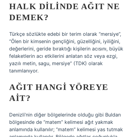
HALK DILINDE AĞIT NE
DEMEK?
Türkçe sözlükte edebi bir terim olarak “mersiye”,
“Ölen bir kimsenin gençliğini, güzelliğini, iyiliğini,
değerlerini, geride bıraktığı kişilerin acısını, büyük
felaketlerin acı etkilerini anlatan söz veya ezgi,
yazılı metin, sagu, mersiye” (TDK) olarak
tanımlanıyor.
AĞIT HANGI YÖREYE
AIT?
Denizli’nin diğer bölgelerinde olduğu gibi Buldan
bölgesinde de “matem” kelimesi ağıt yakmak
anlamında kullanılır; “matem” kelimesi yas tutmak
anlamında kullanılır. Bölgede ağıtlar çoğunlukla