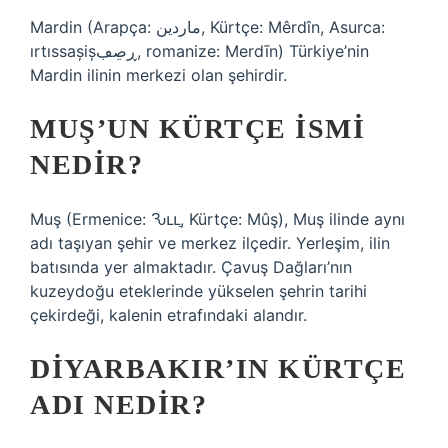
Mardin (Arapça: ماردين, Kürtçe: Mêrdîn, Asurca:
ırtıssașișڕڝڢ, romanize: Merdīn) Türkiye’nin
Mardin ilinin merkezi olan şehirdir.
MUŞ’UN KÜRTÇE ISMI
NEDIR?
Muş (Ermenice: Ԅււַ, Kürtçe: Mûş), Muş ilinde aynı
adı taşıyan şehir ve merkez ilçedir. Yerleşim, ilin
batısında yer almaktadır. Çavuş Dağları’nın
kuzeydoğu eteklerinde yükselen şehrin tarihi
çekirdeği, kalenin etrafındaki alandır.
DIYARBAKIR’IN KÜRTÇE
ADI NEDIR?