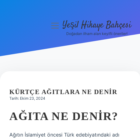
Yeşil Hikaye Bahçesi
menüyü
aç
Doğadan ilham alan keyifli öneriler!
Anasayfa
Gizlilik Politikası
Yasal Uyarı
Hakkımızda
KÜRTÇE AĞITLARA NE DENIR
Tarih: Ekim 23, 2024
AĞITA NE DENIR?
Ağıtın İslamiyet öncesi Türk edebiyatındaki adı