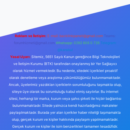
is siteleri
ilbet.casino
ilbet.online
Betexper giriş adresi günce
Reklam ve İletişim:
E-mail:
backlinkpaneli@gmail.com
Teams:
forumhizmeti@gmail.com
Whatsapp: 0262 606 0 726
Telegram:
@karabul
Yasal Uyarı:
Sitemiz, 5651 Sayılı Kanun gereğince Bilgi Teknolojileri
ve İletişim Kurumu (BTK) tarafından onaylanmış bir Yer Sağlayıcı
olarak hizmet vermektedir. Bu nedenle, sitedeki içerikleri proaktif
olarak denetleme veya araştırma yükümlülüğümüz bulunmamaktadır.
Ancak, üyelerimiz yazdıkları içeriklerin sorumluluğunu taşımakta olup,
siteye üye olarak bu sorumluluğu kabul etmiş sayılırlar. Bu internet
sitesi, herhangi bir marka, kurum veya şahıs şirketi ile hiçbir bağlantısı
bulunmamaktadır. Sitede yalnızca kendi hazırladığımız makaleler
paylaşılmaktadır. Burada yer alan içerikler haber niteliği taşımamakta
olup, gerçek kurum ve kişiler hakkında paylaşım yapılmamaktadır.
Gerçek kurum ve kişiler ile isim benzerlikleri tamamen tesadüfidir.