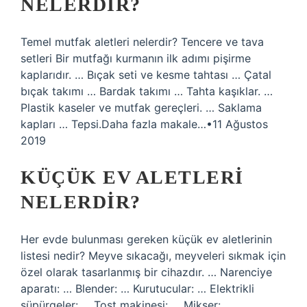
NELERDIR?
Temel mutfak aletleri nelerdir? Tencere ve tava
setleri Bir mutfağı kurmanın ilk adımı pişirme
kaplarıdır. … Bıçak seti ve kesme tahtası … Çatal
bıçak takımı … Bardak takımı … Tahta kaşıklar. …
Plastik kaseler ve mutfak gereçleri. … Saklama
kapları … Tepsi.Daha fazla makale…•11 Ağustos
2019
KÜÇÜK EV ALETLERI
NELERDIR?
Her evde bulunması gereken küçük ev aletlerinin
listesi nedir? Meyve sıkacağı, meyveleri sıkmak için
özel olarak tasarlanmış bir cihazdır. … Narenciye
aparatı: … Blender: … Kurutucular: … Elektrikli
süpürgeler: … Tost makinesi: … Mikser: …