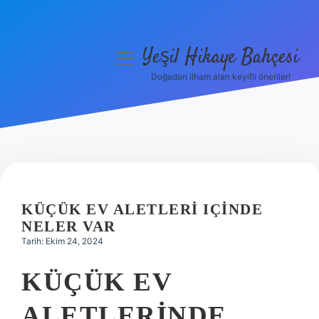
Yeşil Hikaye Bahçesi
menüyü
aç
Doğadan ilham alan keyifli öneriler!
Anasayfa
Gizlilik Politikası
Yasal Uyarı
Hakkımızda
KÜÇÜK EV ALETLERI IÇINDE
NELER VAR
Tarih: Ekim 24, 2024
KÜÇÜK EV
ALETLERINDE