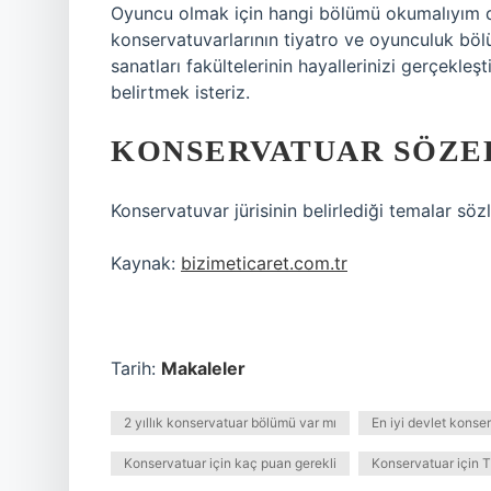
Oyuncu olmak için hangi bölümü okumalıyım d
konservatuvarlarının tiyatro ve oyunculuk bölü
sanatları fakültelerinin hayallerinizi gerçekle
belirtmek isteriz.
KONSERVATUAR SÖZEL
Konservatuvar jürisinin belirlediği temalar sö
Kaynak:
bizimeticaret.com.tr
Tarih:
Makaleler
2 yıllık konservatuar bölümü var mı
En iyi devlet konse
Konservatuar için kaç puan gerekli
Konservatuar için 