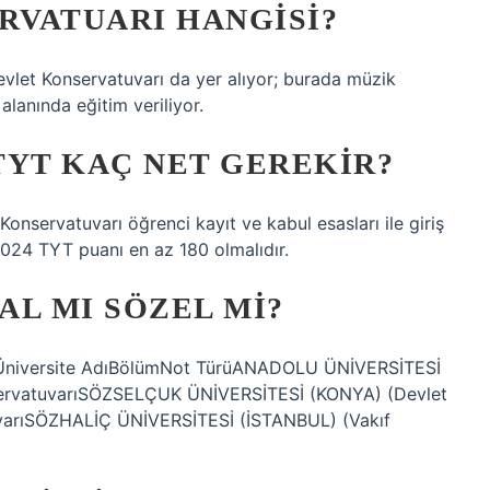
RVATUARI HANGISI?
vlet Konservatuvarı da yer alıyor; burada müzik
lanında eğitim veriliyor.
TYT KAÇ NET GEREKIR?
onservatuvarı öğrenci kayıt ve kabul esasları ile giriş
. 2024 TYT puanı en az 180 olmalıdır.
AL MI SÖZEL MI?
Üniversite AdıBölümNot TürüANADOLU ÜNİVERSİTESİ
nservatuvarıSÖZSELÇUK ÜNİVERSİTESİ (KONYA) (Devlet
tuvarıSÖZHALİÇ ÜNİVERSİTESİ (İSTANBUL) (Vakıf