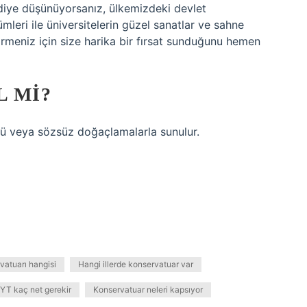
iye düşünüyorsanız, ülkemizdeki devlet
mleri ile üniversitelerin güzel sanatlar ve sahne
ştirmeniz için size harika bir fırsat sunduğunu hemen
 MI?
zlü veya sözsüz doğaçlamalarla sunulur.
rvatuarı hangisi
Hangi illerde konservatuar var
TYT kaç net gerekir
Konservatuar neleri kapsıyor