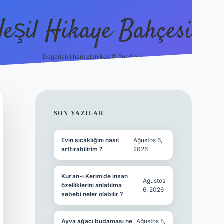
Yeşil Hikaye Bahçesi
Doğadan ilham alan keyifli öneriler!
https://betci.co/
en güvenilir
SIDEBAR
SON YAZILAR
Evin sıcaklığını nasıl
Ağustos 6,
arttırabilirim ?
2026
Kur’an-ı Kerim’de insan
Ağustos
özelliklerini anlatılma
6, 2026
sebebi neler olabilir ?
Ayva ağacı budaması ne
Ağustos 5,