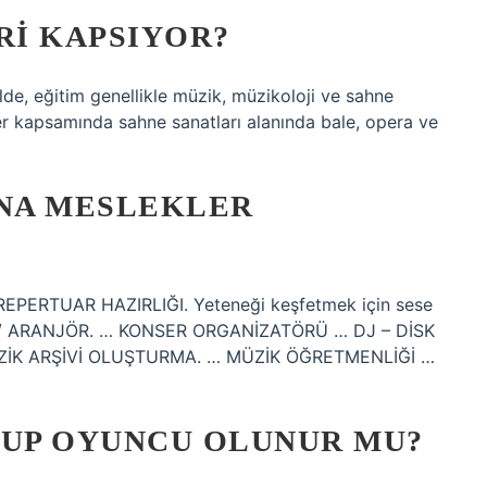
I KAPSIYOR?
lde, eğitim genellikle müzik, müzikoloji ve sahne
ler kapsamında sahne sanatları alanında bale, opera ve
ANA MESLEKLER
: REPERTUAR HAZIRLIĞI. Yeteneği keşfetmek için sese
STECİ / ARANJÖR. … KONSER ORGANİZATÖRÜ … DJ – DİSK
ÜZİK ARŞİVİ OLUŞTURMA. … MÜZİK ÖĞRETMENLİĞİ …
UP OYUNCU OLUNUR MU?