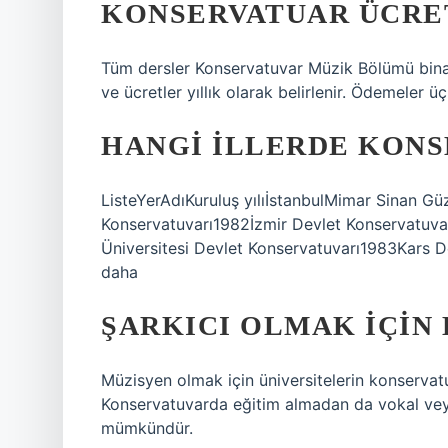
KONSERVATUAR ÜCRET
Tüm dersler Konservatuvar Müzik Bölümü binası
ve ücretler yıllık olarak belirlenir. Ödemeler ü
HANGI ILLERDE KONS
ListeYerAdıKuruluş yılıİstanbulMimar Sinan Güz
Konservatuvarı1982İzmir Devlet Konservatuvar
Üniversitesi Devlet Konservatuvarı1983Kars D
daha
ŞARKICI OLMAK IÇIN
Müzisyen olmak için üniversitelerin konservat
Konservatuvarda eğitim almadan da vokal ve
mümkündür.