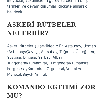
ihtiyaçlar, yükümlülerin görev sürelerinin bitiş
tarihleri ​​ve devam durumları dikkate alınarak
belirlenir.
ASKERÎ RÜTBELER
NELERDIR?
Askeri rütbeler şu şekildedir: Er, Astsubay, Uzman
(Astsubay/Çavuş), Astsubay, Teğmen, Üsteğmen,
Yüzbaşı, Binbaşı, Yarbay, Albay,
Tuğgeneral/Tümamiral, Tümgeneral/Tümamiral,
Korgeneral/Koramiral, Orgeneral/Amiral ve
Mareşal/Büyük Amiral.
KOMANDO EĞITIMI ZOR
MU?