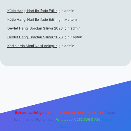
Kütle Hangi Harf Ile Ifade Edilir
için
admin
Kütle Hangi Harf Ile Ifade Edilir
için
Meltem
Devlet Hangi Borçları Siliyor 2023
için
admin
Devlet Hangi Borçları Siliyor 2023
için
Kaptan
Kadınlarda Meni Nasıl Anlaşılır
için
admin
 bahis siteleri
ilbet.casino
ilbet.online
Betexper giriş adresi gü
Reklam ve İletişim:
E-mail:
backlinkpaneli@gmail.com
Teams:
forumhizmeti@gmail.com
Whatsapp: 0262 606 0 726
Telegram:
@karabul