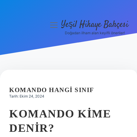
Yeşil Hikaye Bahçesi
menüyü
aç
Doğadan ilham alan keyifli öneriler!
Anasayfa
Gizlilik Politikası
Yasal Uyarı
Hakkımızda
KOMANDO HANGI SINIF
Tarih: Ekim 24, 2024
KOMANDO KIME
DENIR?