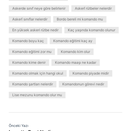
Askerde sınıf neye göre belirlenir
Askerî rütbeler nelerdir
Askerî sınıflar nelerdir
Bordo bereli mi komando mu
En yüksek askeri rütbe nedir
Kaç yaşında komando olunur
Komando boyu kaç
Komando eğitimi kaç ay
Komando eğitimi zor mu
Komando kim olur
Komando kime denir
Komando maaşı ne kadar
Komando olmak için hangi okul
Komando piyade midir
Komando şartları nelerdir
Komandonun görevi nedir
Lise mezunu komando olur mu
Önceki Yazı