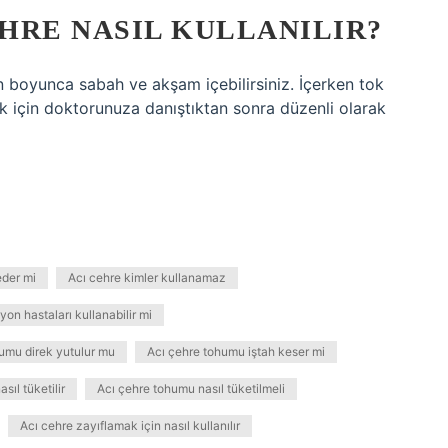
EHRE NASIL KULLANILIR?
 gün boyunca sabah ve akşam içebilirsiniz. İçerken tok
ek için doktorunuza danıştıktan sonra düzenli olarak
eder mi
Acı cehre kimler kullanamaz
yon hastaları kullanabilir mi
umu direk yutulur mu
Acı çehre tohumu iştah keser mi
sıl tüketilir
Acı çehre tohumu nasıl tüketilmeli
Acı cehre zayıflamak için nasıl kullanılır