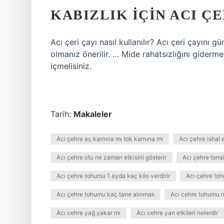
KABIZLIK IÇIN ACI Ç
Acı çeri çayı nasıl kullanılır? Acı çeri çayını
olmanız önerilir. … Mide rahatsızlığını giderm
içmelisiniz.
Tarih:
Makaleler
Acı çehre aç karnına mı tok karnına mı
Acı çehre ishal 
Acı çehre otu ne zaman etkisini gösterir
Acı çehre tansi
Acı çehre tohumu 1 ayda kaç kilo verdirir
Acı çehre toh
Acı çehre tohumu kaç tane alınmalı
Acı cehre tohumu na
Acı cehre yağ yakar mı
Acı cehre yan etkileri nelerdir