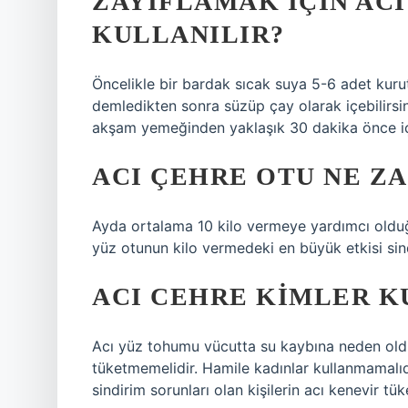
ZAYIFLAMAK IÇIN ACI
KULLANILIR?
Öncelikle bir bardak sıcak suya 5-6 adet kur
demledikten sonra süzüp çay olarak içebilirsi
akşam yemeğinden yaklaşık 30 dakika önce içe
ACI ÇEHRE OTU NE Z
Ayda ortalama 10 kilo vermeye yardımcı olduğu
yüz otunun kilo vermedeki en büyük etkisi sind
ACI CEHRE KIMLER 
Acı yüz tohumu vücutta su kaybına neden oldu
tüketmemelidir. Hamile kadınlar kullanmamalıdır
sindirim sorunları olan kişilerin acı kenevir tü