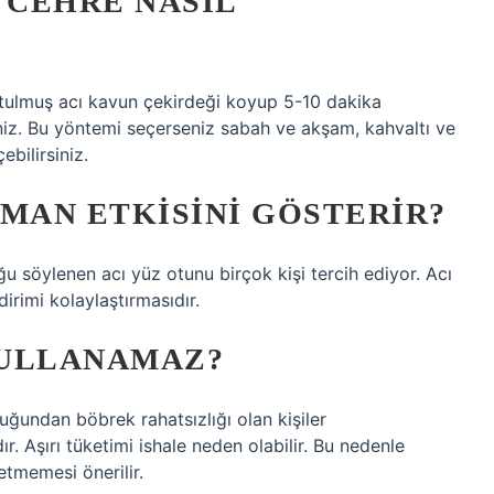
 CEHRE NASIL
utulmuş acı kavun çekirdeği koyup 5-10 dakika
niz. Bu yöntemi seçerseniz sabah ve akşam, kahvaltı ve
bilirsiniz.
AMAN ETKISINI GÖSTERIR?
 söylenen acı yüz otunu birçok kişi tercih ediyor. Acı
irimi kolaylaştırmasıdır.
KULLANAMAZ?
ğundan böbrek rahatsızlığı olan kişiler
. Aşırı tüketimi ishale neden olabilir. Bu nedenle
ketmemesi önerilir.