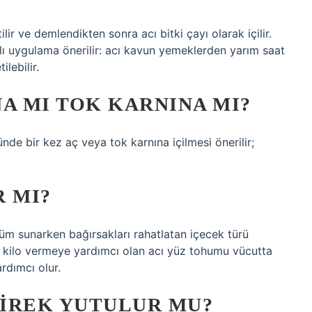
ir ve demlendikten sonra acı bitki çayı olarak içilir.
klı uygulama önerilir: acı kavun yemeklerden yarım saat
lebilir.
A MI TOK KARNINA MI?
nde bir kez aç veya tok karnına içilmesi önerilir;
R MI?
m sunarken bağırsakları rahatlatan içecek türü
lı kilo vermeye yardımcı olan acı yüz tohumu vücutta
ardımcı olur.
IREK YUTULUR MU?