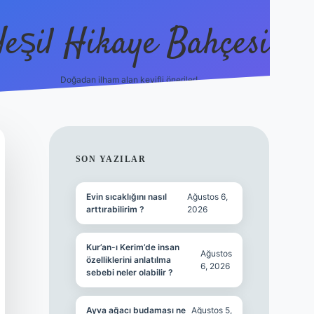
Yeşil Hikaye Bahçesi
Doğadan ilham alan keyifli öneriler!
https://betci.co/
en güvenilir
SIDEBAR
SON YAZILAR
Evin sıcaklığını nasıl
Ağustos 6,
arttırabilirim ?
2026
Kur’an-ı Kerim’de insan
Ağustos
özelliklerini anlatılma
6, 2026
sebebi neler olabilir ?
Ayva ağacı budaması ne
Ağustos 5,