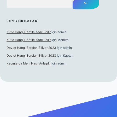
SON YORUMLAR
Kütle Hangi Harf Ile Ifade Edilir
için
admin
Kütle Hangi Harf Ile Ifade Edilir
için
Meltem
Devlet Hangi Borçları Siliyor 2023
için
admin
Devlet Hangi Borçları Siliyor 2023
için
Kaptan
Kadınlarda Meni Nasıl Anlaşılır
için
admin
ahis siteleri
ilbet.casino
ilbet.online
Betexper giriş adresi gün