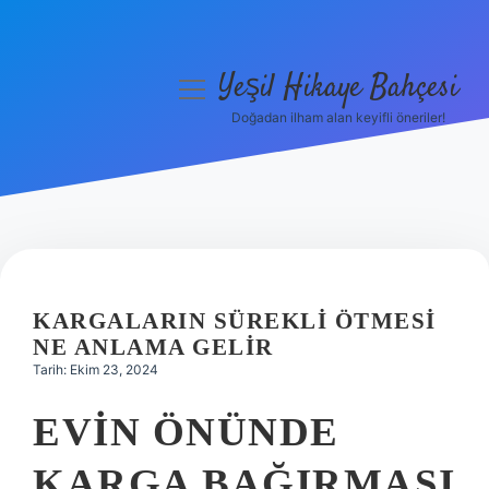
Yeşil Hikaye Bahçesi
menüyü
aç
Doğadan ilham alan keyifli öneriler!
Anasayfa
Gizlilik Politikası
Yasal Uyarı
Hakkımızda
KARGALARIN SÜREKLI ÖTMESI
NE ANLAMA GELIR
Tarih: Ekim 23, 2024
EVIN ÖNÜNDE
KARGA BAĞIRMASI