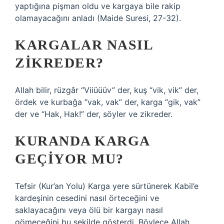
yaptığına pişman oldu ve kargaya bile rakip
olamayacağını anladı (Maide Suresi, 27-32).
KARGALAR NASIL
ZIKREDER?
Allah bilir, rüzgâr “Viiüüüv” der, kuş “vik, vik” der,
ördek ve kurbağa “vak, vak” der, karga “gik, vak”
der ve “Hak, Hak!” der, söyler ve zikreder.
KURANDA KARGA
GEÇIYOR MU?
Tefsir (Kur’an Yolu) Karga yere sürtünerek Kabil’e
kardeşinin cesedini nasıl örteceğini ve
saklayacağını veya ölü bir kargayı nasıl
gömeceğini bu şekilde gösterdi. Böylece Allah,